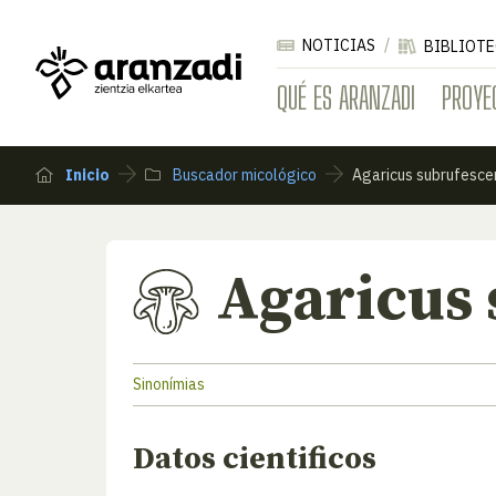
NOTICIAS
BIBLIOTE
QUÉ ES ARANZADI
PROYE
Inicio
Buscador micológico
Agaricus subrufesce
Agaricus
Sinonímias
Datos cientificos