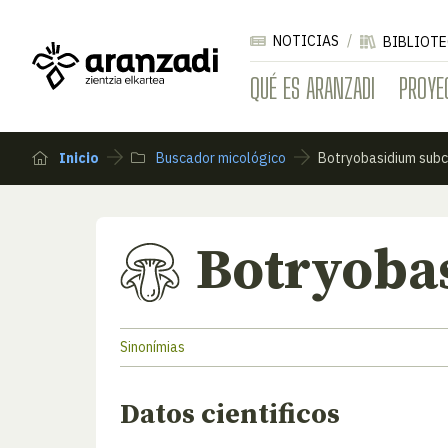
NOTICIAS
BIBLIOTE
QUÉ ES ARANZADI
PROYE
Inicio
Buscador micológico
Botryobasidium sub
Botryoba
Sinonímias
Datos cientificos