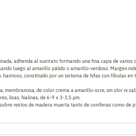
inada, adherida al sustrato formando una fina capa de varios 
sando luego al amarillo pálido o amarillo-verdoso. Margen in
coso, harinoso, constituido por un sistema de hifas con fíbulas 
a, membranosa, de color crema a amarillo-ocre, sin olor ni sab
es, lisas, hialinas, de 6-9 x 3-3,5 µm.
obre restos de madera muerta tanto de coníferas como de pla