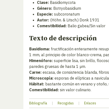
Clase:
Basidiomycota
Género:
Botryobasidium
Especie:
subcoronatum
Autor:
(Höhn. & Litsch.) Donk 1931
Comestibilidad:
Balio gabea/Sin valor
Texto de descripción
Basidioma:
fructificación enteramente resup
1 mm, al principio de color blanco-crema, pa
Himenóforo:
superficie lisa, sin brillo, flo
paredes gruesas de hasta 1 µm.
Carne:
escasa, de consistencia blanda, fibros
Microscopía:
esporas de elípticas a navicular
Hábitat:
bastante común en verano y otoño, s
Comestibilidad:
sin valor culinario.
Bibliografía
|
Recogidas
|
Enlaces