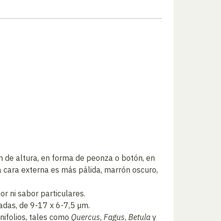
cm de altura, en forma de peonza o botón, en
la cara externa es más pálida, marrón oscuro,
r ni sabor particulares.
ladas, de 9-17 x 6-7,5 µm.
ifolios, tales como
Quercus
,
Fagus
,
Betula
y