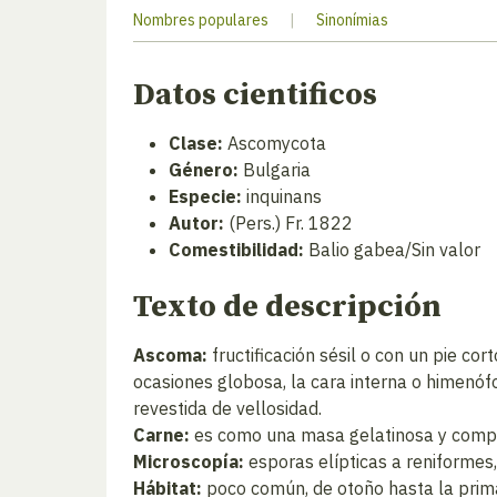
Nombres populares
|
Sinonímias
Datos cientificos
Clase:
Ascomycota
Género:
Bulgaria
Especie:
inquinans
Autor:
(Pers.) Fr. 1822
Comestibilidad:
Balio gabea/Sin valor
Texto de descripción
Ascoma:
fructificación sésil o con un pie c
ocasiones globosa, la cara interna o himenófo
revestida de vellosidad.
Carne:
es como una masa gelatinosa y compacta
Microscopía:
esporas elípticas a reniformes,
Hábitat:
poco común, de otoño hasta la prim