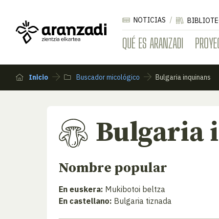
NOTICIAS
BIBLIOTE
QUÉ ES ARANZADI
PROYE
Inicio
Buscador micológico
Bulgaria inquinans
Bulgaria 
Nombre popular
En euskera:
Mukibotoi beltza
En castellano:
Bulgaria tiznada