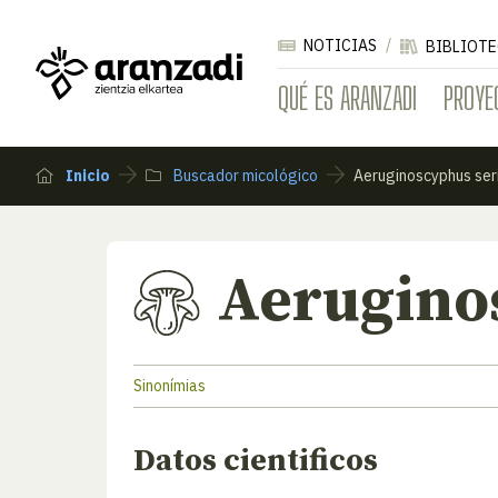
NOTICIAS
BIBLIOTE
QUÉ ES ARANZADI
PROYE
Inicio
Buscador micológico
Aeruginoscyphus ser
Aerugino
Sinonímias
Datos cientificos