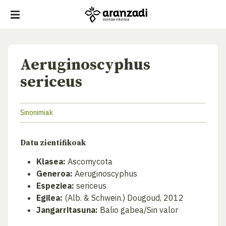
Aeruginoscyphus
sericeus
Sinonimiak
Datu zientifikoak
Klasea:
Ascomycota
Generoa:
Aeruginoscyphus
Espeziea:
sericeus
Egilea:
(Alb. & Schwein.) Dougoud, 2012
Jangarritasuna:
Balio gabea/Sin valor