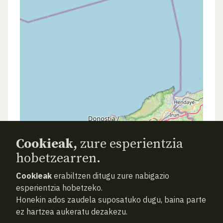
Cookieak,
zure esperientzia
hobetzearren.
Cookieak
erabiltzen ditugu zure nabigazio
esperientzia hobetzeko.
Honekin ados zaudela suposatuko dugu, baina parte
ez hartzea aukeratu dezakezu.