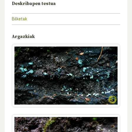
Deskribapen testua
Bilketak
Argazkiak