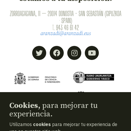
ZORROAGAGAINA, 11 — 20014 DONOSTIA - SAN SEBASTIÁN (GIPUZKOA
· SPAIN)
T.
943 46 61 42
aranzadi@aranzadi.eus
Cookies,
para mejorar tu
experiencia.
Utilizamos
cookies
para mejorar tu experiencia de
© 2026
Aranzadi — Zientzia elkartea