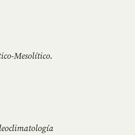
tico-Mesolítico.
leoclimatología