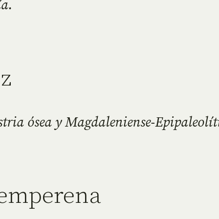
ía.
ez
ustria ósea y Magdaleniense-Epipaleolít
Semperena