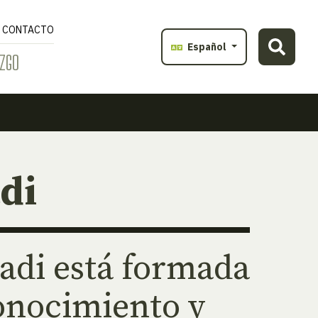
CONTACTO
Español
ZGO
di
di está formada
onocimiento y