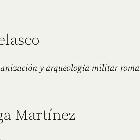
elasco
manización y arqueología militar rom
ga Martínez