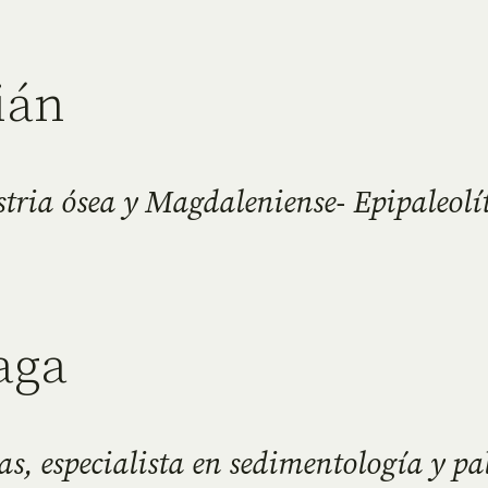
ián
ustria ósea y Magdaleniense- Epipaleolí
aga
s, especialista en sedimentología y pa