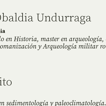
Obaldia Undurraga
ia
o en Historia, master en arqueología, 
Romanización y Arqueología militar r
ito
en sedimentología y paleoclimatología