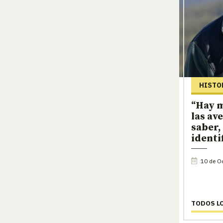
HISTO
“Hay m
las av
saber,
identi
10 de Oc
TODOS L