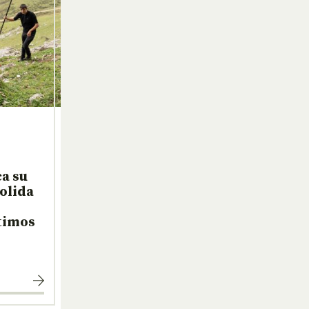
a su
solida
ltimos