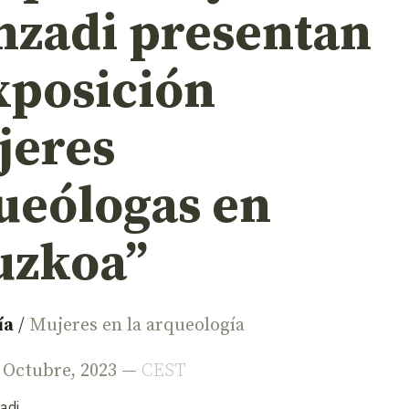
nzadi presentan
xposición
jeres
ueólogas en
uzkoa”
ía
/
Mujeres en la arqueología
e Octubre, 2023 —
CEST
adi