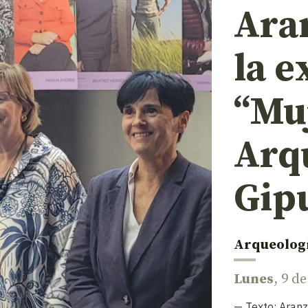
Ara
la e
“Mu
Arq
Gip
Arqueolog
Lunes
, 9 d
— Texto:
Aranz