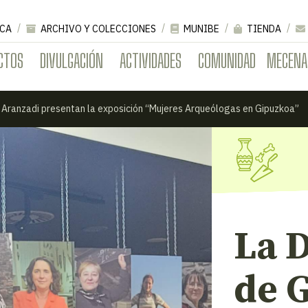
CA
ARCHIVO Y COLECCIONES
MUNIBE
TIENDA
CTOS
DIVULGACIÓN
ACTIVIDADES
COMUNIDAD
MECENA
y Aranzadi presentan la exposición “Mujeres Arqueólogas en Gipuzkoa”
La D
de 