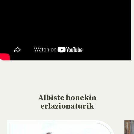
Albiste
honekin
erlazionaturik