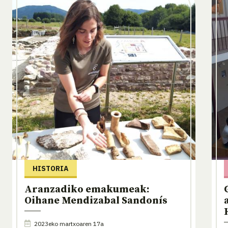
HISTORIA
Aranzadiko emakumeak:
Oihane Mendizabal Sandonís
2023eko martxoaren 17a