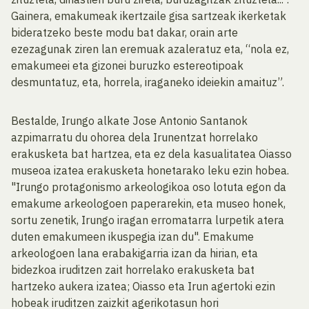
Gainera, emakumeak ikertzaile gisa sartzeak ikerketak
bideratzeko beste modu bat dakar, orain arte
ezezagunak ziren lan eremuak azaleratuz eta, “nola ez,
emakumeei eta gizonei buruzko estereotipoak
desmuntatuz, eta, horrela, iraganeko ideiekin amaituz”.
Bestalde, Irungo alkate Jose Antonio Santanok
azpimarratu du ohorea dela Irunentzat horrelako
erakusketa bat hartzea, eta ez dela kasualitatea Oiasso
museoa izatea erakusketa honetarako leku ezin hobea.
"Irungo protagonismo arkeologikoa oso lotuta egon da
emakume arkeologoen paperarekin, eta museo honek,
sortu zenetik, Irungo iragan erromatarra lurpetik atera
duten emakumeen ikuspegia izan du". Emakume
arkeologoen lana erabakigarria izan da hirian, eta
bidezkoa iruditzen zait horrelako erakusketa bat
hartzeko aukera izatea; Oiasso eta Irun agertoki ezin
hobeak iruditzen zaizkit agerikotasun hori