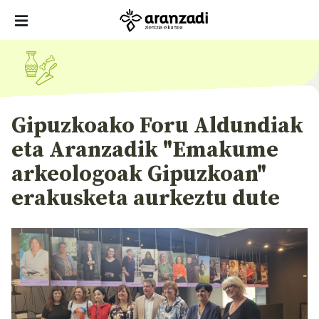
Gipuzkoako Foru Aldundiak
eta Aranzadik "Emakume
arkeologoak Gipuzkoan"
erakusketa aurkeztu dute