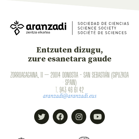
Entzuten dizugu,
zure esanetara gaude
ZORROAGAGAINA, 11 — 20014 DONOSTIA - SAN SEBASTIÁN (GIPUZKOA
· SPAIN)
T.
943 46 61 42
aranzadi@aranzadi.eus