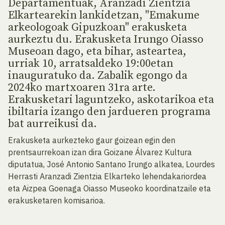
Departamentuak, Aranzadi Zientzia
Elkartearekin lankidetzan, "Emakume
arkeologoak Gipuzkoan" erakusketa
aurkeztu du. Erakusketa Irungo Oiasso
Museoan dago, eta bihar, asteartea,
urriak 10, arratsaldeko 19:00etan
inauguratuko da. Zabalik egongo da
2024ko martxoaren 31ra arte.
Erakusketari laguntzeko, askotarikoa eta
ibiltaria izango den jardueren programa
bat aurreikusi da.
Erakusketa aurkezteko gaur goizean egin den
prentsaurrekoan izan dira Goizane Álvarez Kultura
diputatua, José Antonio Santano Irungo alkatea, Lourdes
Herrasti Aranzadi Zientzia Elkarteko lehendakariordea
eta Aizpea Goenaga Oiasso Museoko koordinatzaile eta
erakusketaren komisarioa.