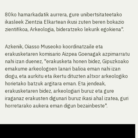
80ko hamarkadatik aurrera, gure unibertsitateetako
ikasleek Zientzia Elkartean ikusi zuten beren bokazio
zientifikoa, Arkeologia, bideratzeko lekurik egokiena".
Azkenik, Oiasso Museoko koordinatzaile eta
erakusketaren komisario Aizpea Goenagak azpimarratu
nahi izan duenez, "erakusketa honen bidez, Gipuzkoako
emakume arkeologoen lanari balioa eman nahi izan
diogu, eta aurkitu eta ikertu dituzten altxor arkeologiko
horietako batzuk argitara eman. Eta jendeak,
erakusketaren bidez, arkeologiari buruz eta gure
iraganaz erakusten digunari buruz ikasi ahal izatea, guri
horretarako aukera eman digun bezainbeste".