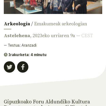
Arkeologia
/
Emakumeak arkeologian
Astelehena
, 2023eko urriaren 9a —
CEST
— Testua:
Aranzadi
Irakurketa: 4 minutu
Gipuzkoako Foru Aldundiko Kultura