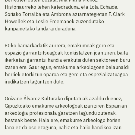
Historiaurreko lehen katedraduna, eta Lola Echaide,
Soriako Torralba eta Ambrona aztarnategietan F. Clark
Howellek eta Leslie Freemanek zuzendutako
kanpainetako landa-arduraduna.
80ko hamarkadatik aurrera, emakumeak gero eta
espazio garrantzitsuagoak konkistatzen joan ziren, baita
ikerketan garrantzi handia erakutsi duten sektoreen buru
izaten ere. Gaur egun, emakume arkeologoen belaunaldi
berriek etorkizun oparoa eta gero eta espezializatuagoa
irudikatzen laguntzen dute.
Goizane Álvarez Kulturako diputatuak azaldu duenez,
Gipuzkoako emakume arkeologoak izan ziren Espainian
arkeologia profesionala garatzen lagundu zutenak,
besteak beste. Hala ere, emakume arkeologo horien
lana ez da oso ezaguna, nahiz eta balio handikoa izan.