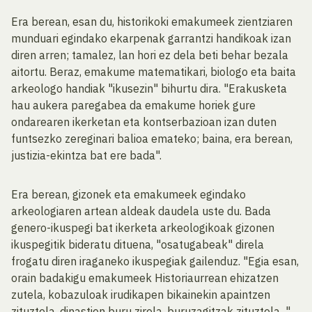
Era berean, esan du, historikoki emakumeek zientziaren
munduari egindako ekarpenak garrantzi handikoak izan
diren arren; tamalez, lan hori ez dela beti behar bezala
aitortu. Beraz, emakume matematikari, biologo eta baita
arkeologo handiak "ikusezin" bihurtu dira. "Erakusketa
hau aukera paregabea da emakume horiek gure
ondarearen ikerketan eta kontserbazioan izan duten
funtsezko zereginari balioa emateko; baina, era berean,
justizia-ekintza bat ere bada".
Era berean, gizonek eta emakumeek egindako
arkeologiaren artean aldeak daudela uste du. Bada
genero-ikuspegi bat ikerketa arkeologikoak gizonen
ikuspegitik bideratu dituena, "osatugabeak" direla
frogatu diren iraganeko ikuspegiak gailenduz. "Egia esan,
orain badakigu emakumeek Historiaurrean ehizatzen
zutela, kobazuloak irudikapen bikainekin apaintzen
zituztela, dinastien buru zirela, buruzagitzak zituztela...".