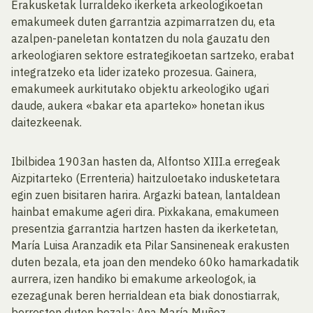
Erakusketak lurraldeko ikerketa arkeologikoetan
emakumeek duten garrantzia azpimarratzen du, eta
azalpen-paneletan kontatzen du nola gauzatu den
arkeologiaren sektore estrategikoetan sartzeko, erabat
integratzeko eta lider izateko prozesua. Gainera,
emakumeek aurkitutako objektu arkeologiko ugari
daude, aukera «bakar eta aparteko» honetan ikus
daitezkeenak.
Ibilbidea 1903an hasten da, Alfontso XIII.a erregeak
Aizpitarteko (Errenteria) haitzuloetako indusketetara
egin zuen bisitaren harira. Argazki batean, lantaldean
hainbat emakume ageri dira. Pixkakana, emakumeen
presentzia garrantzia hartzen hasten da ikerketetan,
María Luisa Aranzadik eta Pilar Sansineneak erakusten
duten bezala, eta joan den mendeko 60ko hamarkadatik
aurrera, izen handiko bi emakume arkeologok, ia
ezezagunak beren herrialdean eta biak donostiarrak,
berresten duten bezala: Ana María Muñoz,