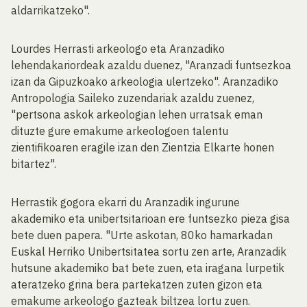
aldarrikatzeko".
Lourdes Herrasti arkeologo eta Aranzadiko
lehendakariordeak azaldu duenez, "Aranzadi funtsezkoa
izan da Gipuzkoako arkeologia ulertzeko". Aranzadiko
Antropologia Saileko zuzendariak azaldu zuenez,
"pertsona askok arkeologian lehen urratsak eman
dituzte gure emakume arkeologoen talentu
zientifikoaren eragile izan den Zientzia Elkarte honen
bitartez".
Herrastik gogora ekarri du Aranzadik ingurune
akademiko eta unibertsitarioan ere funtsezko pieza gisa
bete duen papera. "Urte askotan, 80ko hamarkadan
Euskal Herriko Unibertsitatea sortu zen arte, Aranzadik
hutsune akademiko bat bete zuen, eta iragana lurpetik
ateratzeko grina bera partekatzen zuten gizon eta
emakume arkeologo gazteak biltzea lortu zuen.