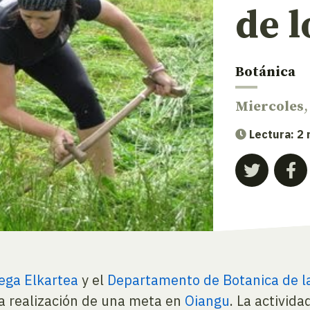
de l
Botánica
Miercoles
,
Lectura: 2
ega Elkartea
y el
Departamento de Botanica de la
a realización de una meta en
Oiangu
. La activid