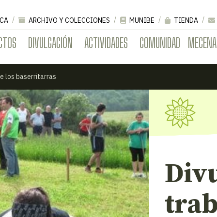
CA
ARCHIVO Y COLECCIONES
MUNIBE
TIENDA
CTOS
DIVULGACIÓN
ACTIVIDADES
COMUNIDAD
MECENA
e los baserritarras
Div
tra