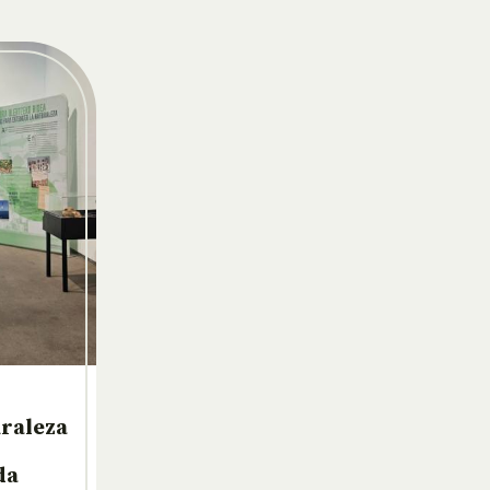
uraleza
da