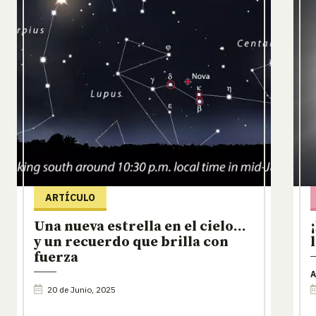
ARTÍCULO
Una nueva estrella en el cielo…
y un recuerdo que brilla con
fuerza
A
20 de Junio, 2025