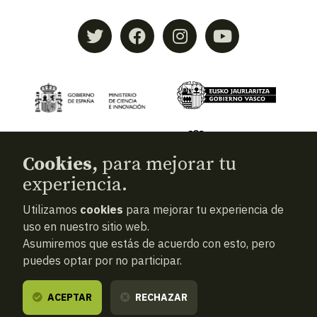
Cookies,
para mejorar tu
experiencia.
Utilizamos
cookies
para mejorar tu experiencia de
© 2026
Aranzadi — Zientzia elkartea
uso en nuestro sitio web.
Asumiremos que estás de acuerdo con esto, pero
Términos y condiciones
puedes optar por no participar.
Política de privacidad
Cookies
ACEPTAR
RECHAZAR