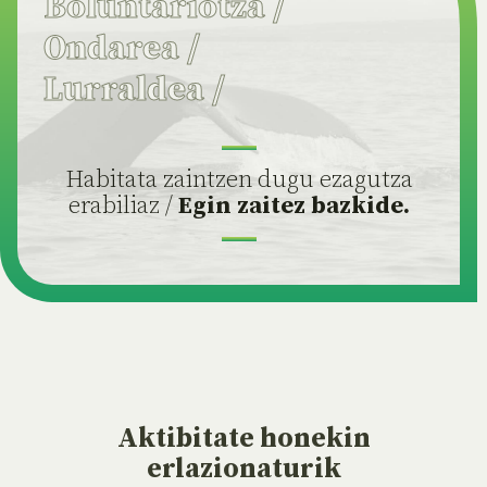
Boluntariotza
/
Ondarea
/
Lurraldea
/
Habitata zaintzen dugu ezagutza
erabiliaz /
Egin zaitez bazkide.
Aktibitate
honekin
erlazionaturik