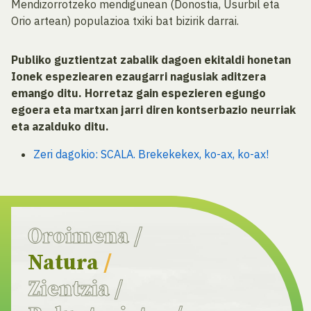
Mendizorrotzeko mendigunean (Donostia, Usurbil eta
Orio artean) populazioa txiki bat bizirik darrai.
Publiko guztientzat zabalik dagoen ekitaldi honetan
Ionek espeziearen ezaugarri nagusiak aditzera
emango ditu. Horretaz gain espezieren egungo
egoera eta martxan jarri diren kontserbazio neurriak
eta azalduko ditu.
Zeri dagokio: SCALA. Brekekekex, ko-ax, ko-ax!
Oroimena
/
Natura
/
Zientzia
/