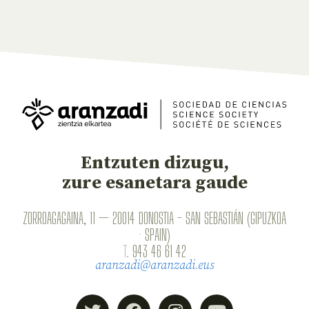
Entzuten dizugu,
zure esanetara gaude
ZORROAGAGAINA, 11 — 20014 DONOSTIA - SAN SEBASTIÁN (GIPUZKOA
· SPAIN)
T.
943 46 61 42
aranzadi@aranzadi.eus