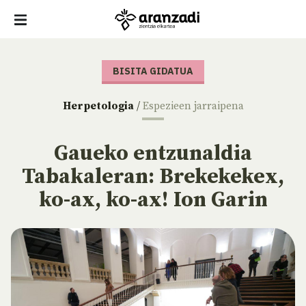
BISITA GIDATUA
Herpetologia
/
Espezieen jarraipena
Gaueko entzunaldia
Tabakaleran: Brekekekex,
ko-ax, ko-ax! Ion Garin