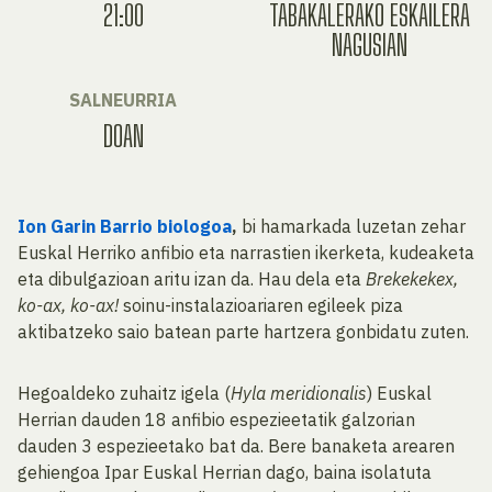
21:00
TABAKALERAKO ESKAILERA
NAGUSIAN
SALNEURRIA
DOAN
Ion
Garin Barrio biologoa
,
bi hamarkada luzetan zehar
Euskal Herriko anfibio eta narrastien ikerketa, kudeaketa
eta dibulgazioan aritu izan da. Hau dela eta
Brekekekex,
ko-ax, ko-ax!
soinu-instalazioariaren egileek piza
aktibatzeko saio batean parte hartzera gonbidatu zuten.
Hegoaldeko zuhaitz igela (
Hyla meridionalis
) Euskal
Herrian dauden 18 anfibio espezieetatik galzorian
dauden 3 espezieetako bat da. Bere banaketa arearen
gehiengoa Ipar Euskal Herrian dago, baina isolatuta