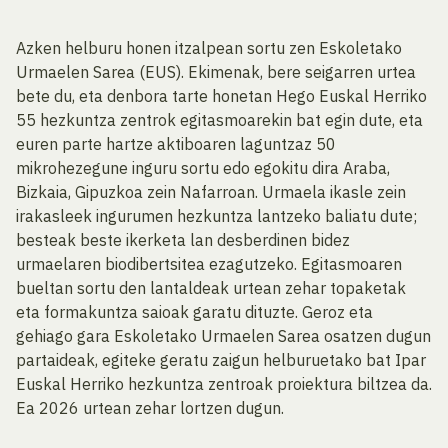
Azken helburu honen itzalpean sortu zen Eskoletako
Urmaelen Sarea (EUS). Ekimenak, bere seigarren urtea
bete du, eta denbora tarte honetan Hego Euskal Herriko
55 hezkuntza zentrok egitasmoarekin bat egin dute, eta
euren parte hartze aktiboaren laguntzaz 50
mikrohezegune inguru sortu edo egokitu dira Araba,
Bizkaia, Gipuzkoa zein Nafarroan. Urmaela ikasle zein
irakasleek ingurumen hezkuntza lantzeko baliatu dute;
besteak beste ikerketa lan desberdinen bidez
urmaelaren biodibertsitea ezagutzeko. Egitasmoaren
bueltan sortu den lantaldeak urtean zehar topaketak
eta formakuntza saioak garatu dituzte. Geroz eta
gehiago gara Eskoletako Urmaelen Sarea osatzen dugun
partaideak, egiteke geratu zaigun helburuetako bat Ipar
Euskal Herriko hezkuntza zentroak proiektura biltzea da.
Ea 2026 urtean zehar lortzen dugun.