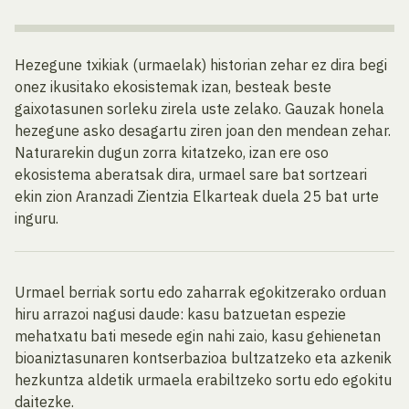
Hezegune txikiak (urmaelak) historian zehar ez dira begi
onez ikusitako ekosistemak izan, besteak beste
gaixotasunen sorleku zirela uste zelako. Gauzak honela
hezegune asko desagartu ziren joan den mendean zehar.
Naturarekin dugun zorra kitatzeko, izan ere oso
ekosistema aberatsak dira, urmael sare bat sortzeari
ekin zion Aranzadi Zientzia Elkarteak duela 25 bat urte
inguru.
Urmael berriak sortu edo zaharrak egokitzerako orduan
hiru arrazoi nagusi daude: kasu batzuetan espezie
mehatxatu bati mesede egin nahi zaio, kasu gehienetan
bioaniztasunaren kontserbazioa bultzatzeko eta azkenik
hezkuntza aldetik urmaela erabiltzeko sortu edo egokitu
daitezke.