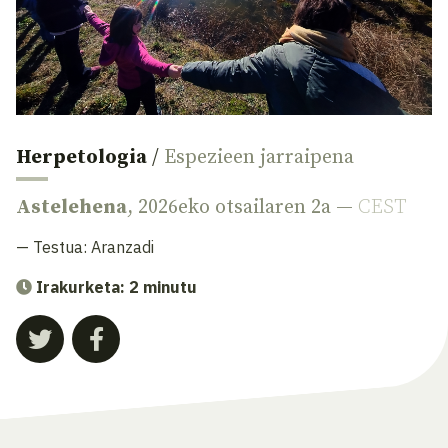
Herpetologia
/
Espezieen jarraipena
Astelehena
, 2026eko otsailaren 2a —
CEST
— Testua:
Aranzadi
Irakurketa: 2 minutu