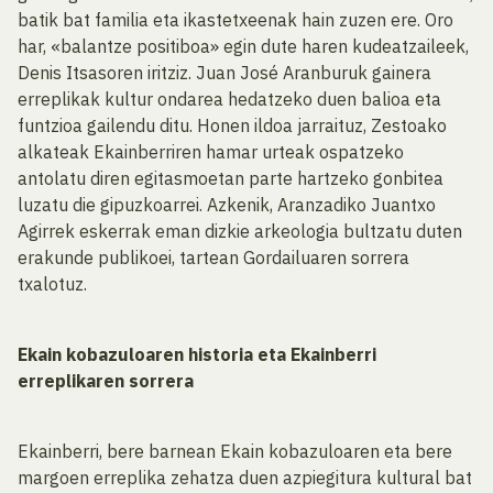
batik bat familia eta ikastetxeenak hain zuzen ere. Oro
har, «balantze positiboa» egin dute haren kudeatzaileek,
Denis Itsasoren iritziz. Juan José Aranburuk gainera
erreplikak kultur ondarea hedatzeko duen balioa eta
funtzioa gailendu ditu. Honen ildoa jarraituz, Zestoako
alkateak Ekainberriren hamar urteak ospatzeko
antolatu diren egitasmoetan parte hartzeko gonbitea
luzatu die gipuzkoarrei. Azkenik, Aranzadiko Juantxo
Agirrek eskerrak eman dizkie arkeologia bultzatu duten
erakunde publikoei, tartean Gordailuaren sorrera
txalotuz.
Ekain kobazuloaren historia eta Ekainberri
erreplikaren sorrera
Ekainberri, bere barnean Ekain kobazuloaren eta bere
margoen erreplika zehatza duen azpiegitura kultural bat