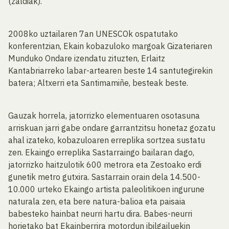
(zaldiak).
2008ko uztailaren 7an UNESCOk ospatutako
konferentzian, Ekain kobazuloko margoak Gizateriaren
Munduko Ondare izendatu zituzten, Erlaitz
Kantabriarreko labar-artearen beste 14 santutegirekin
batera; Altxerri eta Santimamiñe, besteak beste.
Gauzak horrela, jatorrizko elementuaren osotasuna
arriskuan jarri gabe ondare garrantzitsu honetaz gozatu
ahal izateko, kobazuloaren erreplika sortzea sustatu
zen. Ekaingo erreplika Sastarraingo bailaran dago,
jatorrizko haitzulotik 600 metrora eta Zestoako erdi
gunetik metro gutxira. Sastarrain orain dela 14.500-
10.000 urteko Ekaingo artista paleolitikoen ingurune
naturala zen, eta bere natura-balioa eta paisaia
babesteko hainbat neurri hartu dira. Babes-neurri
horietako bat Ekainberrira motordun ibilgailuekin