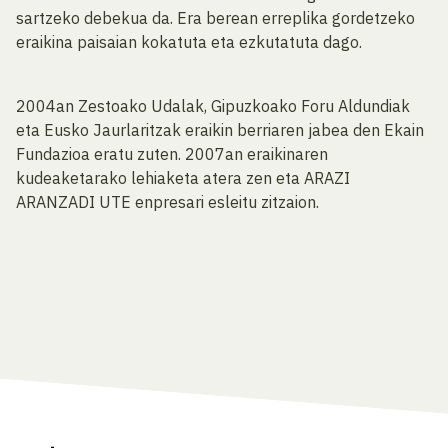
sartzeko debekua da. Era berean erreplika gordetzeko
eraikina paisaian kokatuta eta ezkutatuta dago.
2004an Zestoako Udalak, Gipuzkoako Foru Aldundiak
eta Eusko Jaurlaritzak eraikin berriaren jabea den Ekain
Fundazioa eratu zuten. 2007an eraikinaren
kudeaketarako lehiaketa atera zen eta ARAZI
ARANZADI UTE enpresari esleitu zitzaion.