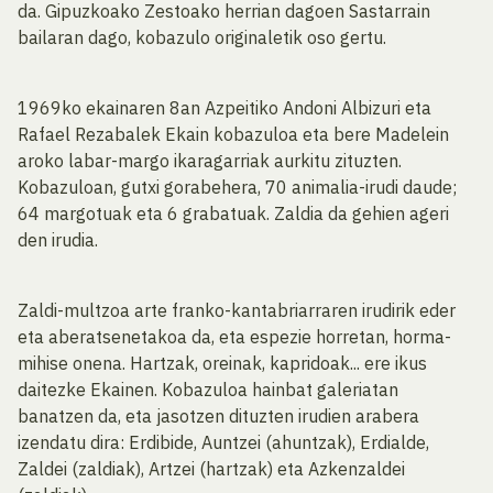
da. Gipuzkoako Zestoako herrian dagoen Sastarrain
bailaran dago, kobazulo originaletik oso gertu.
1969ko ekainaren 8an Azpeitiko Andoni Albizuri eta
Rafael Rezabalek Ekain kobazuloa eta bere Madelein
aroko labar-margo ikaragarriak aurkitu zituzten.
Kobazuloan, gutxi gorabehera, 70 animalia-irudi daude;
64 margotuak eta 6 grabatuak. Zaldia da gehien ageri
den irudia.
Zaldi-multzoa arte franko-kantabriarraren irudirik eder
eta aberatsenetakoa da, eta espezie horretan, horma-
mihise onena. Hartzak, oreinak, kapridoak... ere ikus
daitezke Ekainen. Kobazuloa hainbat galeriatan
banatzen da, eta jasotzen dituzten irudien arabera
izendatu dira: Erdibide, Auntzei (ahuntzak), Erdialde,
Zaldei (zaldiak), Artzei (hartzak) eta Azkenzaldei