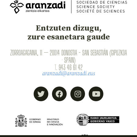
Entzuten dizugu,
zure esanetara gaude
ZORROAGAGAINA, 11 — 20014 DONOSTIA - SAN SEBASTIÁN (GIPUZKOA
· SPAIN)
T.
943 46 61 42
aranzadi@aranzadi.eus