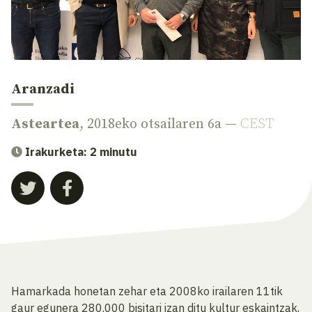
Aranzadi
Asteartea
, 2018eko otsailaren 6a —
CEST
Irakurketa: 2 minutu
Hamarkada honetan zehar eta 2008ko irailaren 11tik
gaur egunera 280.000 bisitari izan ditu kultur eskaintzak,