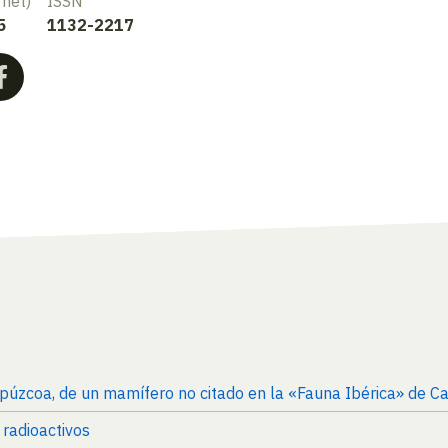
rnet)
ISSN
5
1132-2217
ipúzcoa, de un mamífero no citado en la «Fauna Ibérica» de Ca
 radioactivos