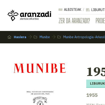
ALBISTEAK
LIBURUT
ZER DA ARANZADI?
PROI
Hasiera
Munibe
Munibe Antropologia-Arkeol
195
LIBURUK
1955