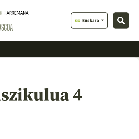
HARREMANA
Euskara
ASGOA
aszikulua 4