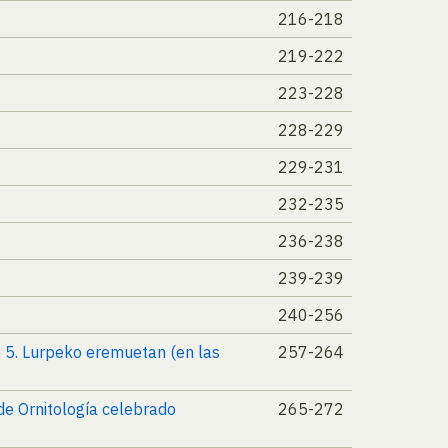
216-218
219-222
223-228
228-229
229-231
232-235
236-238
239-239
240-256
nº 5. Lurpeko eremuetan (en las
257-264
 de Ornitología celebrado
265-272