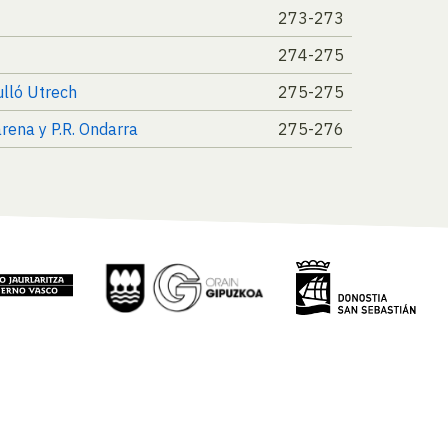
273-273
274-275
ulló Utrech
275-275
rena y P.R. Ondarra
275-276