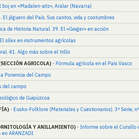
El boj en «Madalen-aitz», Aralar (Navarra)
. El jilguero del País. Sus cantos, vida y costumbres
ica de Historia Natural. 39. El «Geiger» en acción
 El sílex en instrumentos agrícolas
ral. 41. Algo más sobre el trillo
 (SECCIÓN AGRICOLA)
- Fórmula agrícola en el País Vasco
 la Ponencia del Campo
os del campo
eológico de Guipúzcoa
FÍA)
- Eusko-Folklore (Materiales y Cuestionarios). 3ª Serie, 
E ORNITOLOGÍA Y ANILLAMIENTO)
- Informe sobre el Cursillo
55 en ARANZADI