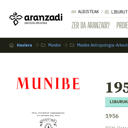
ALBISTEAK
LIBURUT
ZER DA ARANZADI?
PROI
Hasiera
Munibe
Munibe Antropologia-Arkeol
195
LIBURUK
1956