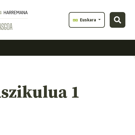
HARREMANA
Euskara
ASGOA
aszikulua 1