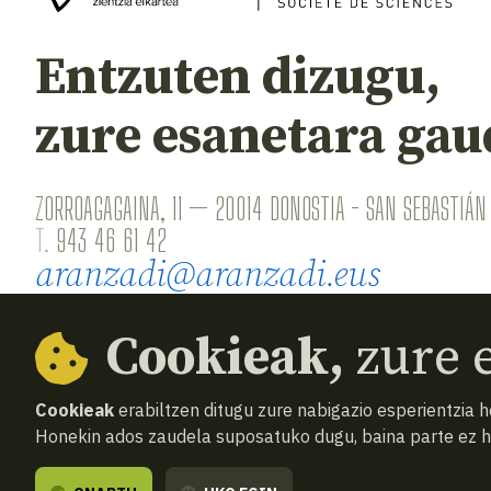
Entzuten dizugu,
zure esanetara gau
ZORROAGAGAINA, 11 — 20014 DONOSTIA - SAN SEBASTIÁN 
T.
943 46 61 42
aranzadi@aranzadi.eus
Cookieak,
zure e
Cookieak
erabiltzen ditugu zure nabigazio esperientzia 
Honekin ados zaudela suposatuko dugu, baina parte ez 
© 2026
Aranzadi — Zientzia elkartea
Terminoak 