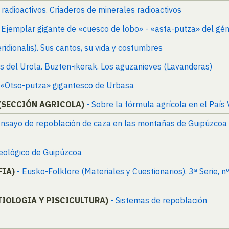
radioactivos. Criaderos de minerales radioactivos
2. Ejemplar gigante de «cuesco de lobo» - «asta-putza» del g
eridionalis). Sus cantos, su vida y costumbres
ves del Urola. Buzten-ikerak. Los aguzanieves (Lavanderas)
5. «Otso-putza» gigantesco de Urbasa
 (SECCIÓN AGRICOLA)
- Sobre la fórmula agrícola en el País
Ensayo de repoblación de caza en las montañas de Guipúzcoa 
eológico de Guipúzcoa
FIA)
- Eusko-Folklore (Materiales y Cuestionarios). 3ª Serie, 
TIOLOGIA Y PISCICULTURA)
- Sistemas de repoblación