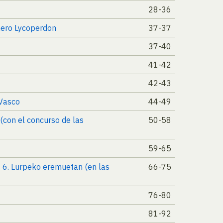
28-36
énero Lycoperdon
37-37
37-40
41-42
42-43
 Vasco
44-49
(con el concurso de las
50-58
59-65
nº 6. Lurpeko eremuetan (en las
66-75
76-80
81-92