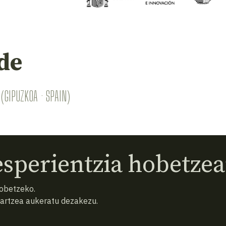
de
(GIPUZKOA · SPAIN)
sperientzia hobetzea
hobetzeko.
hartzea aukeratu dezakezu.
eta baldintzak
Pribatutasun politika
Cookiak