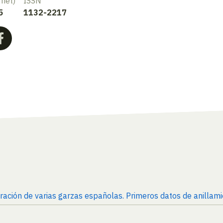
rnet)
ISSN
5
1132-2217
gración de varias garzas españolas. Primeros datos de anilla