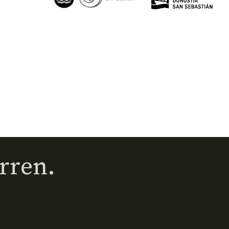
rren.