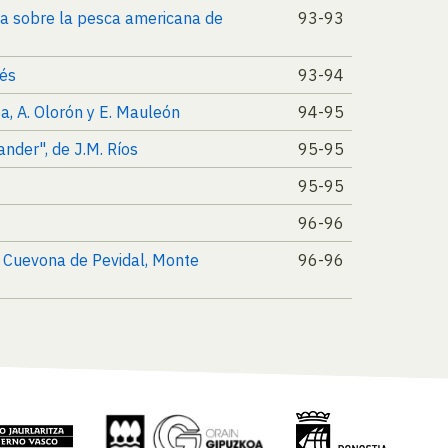
cia sobre la pesca americana de
93-93
rés
93-94
pa, A. Olorón y E. Mauleón
94-95
ander", de J.M. Ríos
95-95
95-95
96-96
a Cuevona de Pevidal, Monte
96-96