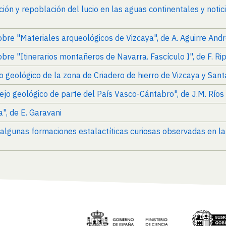
ción y repoblación del lucio en las aguas continentales y noti
sobre "Materiales arqueológicos de Vizcaya", de A. Aguirre And
obre "Itinerarios montañeros de Navarra. Fascículo I", de F. Ri
o geológico de la zona de Criadero de hierro de Vizcaya y Sant
ejo geológico de parte del País Vasco-Cántabro", de J.M. Ríos
", de E. Garavani
e algunas formaciones estalactíticas curiosas observadas en l