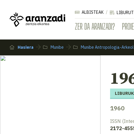
ALBISTEAK
LIBURUT
ZER DA ARANZADI?
PROI
Hasiera
Munibe
Munibe Antropologia-Arkeol
196
LIBURUK
1960
ISSN (Inte
2172-455