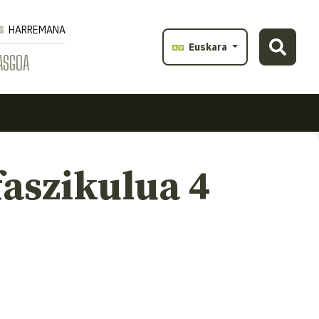
HARREMANA
Euskara
ASGOA
faszikulua 4