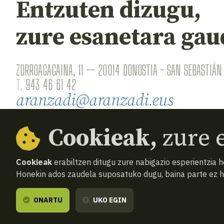
Entzuten dizugu,
zure esanetara gau
ZORROAGAGAINA, 11 — 20014 DONOSTIA - SAN SEBASTIÁN 
T.
943 46 61 42
aranzadi@aranzadi.eus
Cookieak,
zure e
Cookieak
erabiltzen ditugu zure nabigazio esperientzia 
Honekin ados zaudela suposatuko dugu, baina parte ez 
© 2026
Aranzadi — Zientzia elkartea
Terminoak 
ONARTU
UKO EGIN