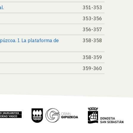
l.
351-353
353-356
356-357
ipúzcoa. I. La plataforma de
358-358
358-359
359-360