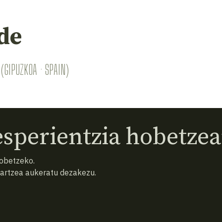
de
(GIPUZKOA · SPAIN)
sperientzia hobetzea
hobetzeko.
hartzea aukeratu dezakezu.
eta baldintzak
Pribatutasun politika
Cookiak