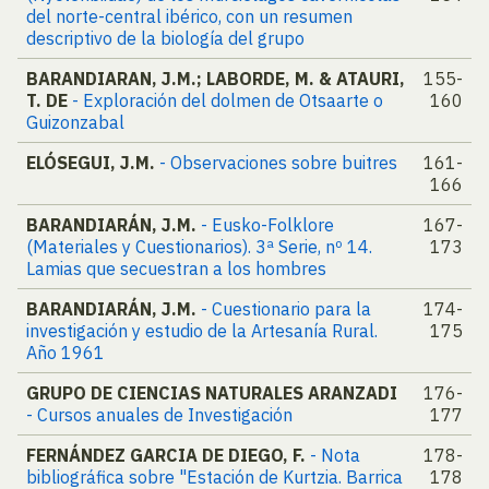
del norte-central ibérico, con un resumen
descriptivo de la biología del grupo
BARANDIARAN, J.M.; LABORDE, M. & ATAURI,
155-
T. DE
- Exploración del dolmen de Otsaarte o
160
Guizonzabal
ELÓSEGUI, J.M.
- Observaciones sobre buitres
161-
166
BARANDIARÁN, J.M.
- Eusko-Folklore
167-
(Materiales y Cuestionarios). 3ª Serie, nº 14.
173
Lamias que secuestran a los hombres
BARANDIARÁN, J.M.
- Cuestionario para la
174-
investigación y estudio de la Artesanía Rural.
175
Año 1961
GRUPO DE CIENCIAS NATURALES ARANZADI
176-
- Cursos anuales de Investigación
177
FERNÁNDEZ GARCIA DE DIEGO, F.
- Nota
178-
bibliográfica sobre "Estación de Kurtzia. Barrica
178