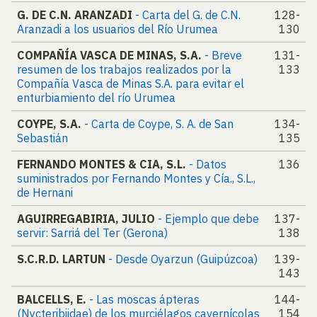
G. DE C.N. ARANZADI
- Carta del G. de C.N.
128-
Aranzadi a los usuarios del Río Urumea
130
COMPAÑÍA VASCA DE MINAS, S.A.
- Breve
131-
resumen de los trabajos realizados por la
133
Compañía Vasca de Minas S.A. para evitar el
enturbiamiento del río Urumea
COYPE, S.A.
- Carta de Coype, S. A. de San
134-
Sebastián
135
FERNANDO MONTES & CIA, S.L.
- Datos
136
suministrados por Fernando Montes y Cía., S.L.,
de Hernani
AGUIRREGABIRIA, JULIO
- Ejemplo que debe
137-
servir: Sarriá del Ter (Gerona)
138
S.C.R.D. LARTUN
- Desde Oyarzun (Guipúzcoa)
139-
143
BALCELLS, E.
- Las moscas ápteras
144-
(Nycteribiidae) de los murciélagos cavernícolas
154