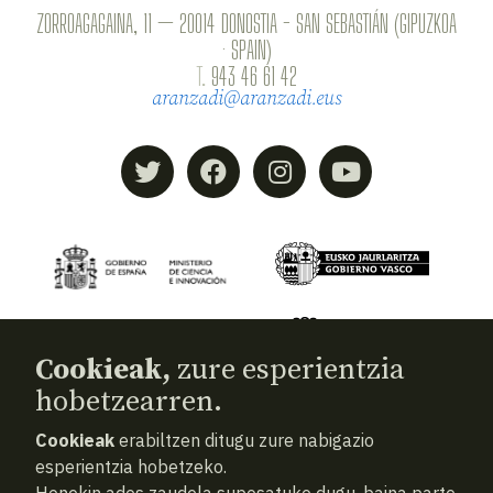
ZORROAGAGAINA, 11 — 20014 DONOSTIA - SAN SEBASTIÁN (GIPUZKOA
· SPAIN)
T.
943 46 61 42
aranzadi@aranzadi.eus
Cookieak,
zure esperientzia
hobetzearren.
Cookieak
erabiltzen ditugu zure nabigazio
© 2026
Aranzadi — Zientzia elkartea
esperientzia hobetzeko.