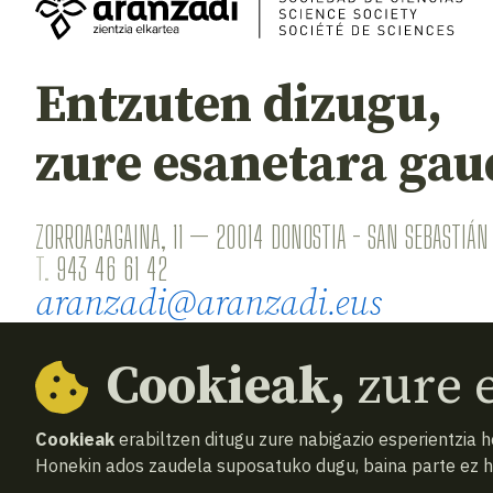
Entzuten dizugu,
zure esanetara gau
ZORROAGAGAINA, 11 — 20014 DONOSTIA - SAN SEBASTIÁN 
T.
943 46 61 42
aranzadi@aranzadi.eus
Cookieak,
zure e
Cookieak
erabiltzen ditugu zure nabigazio esperientzia 
Honekin ados zaudela suposatuko dugu, baina parte ez 