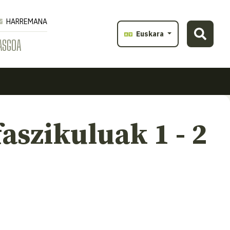
HARREMANA
Euskara
ASGOA
faszikuluak 1 - 2