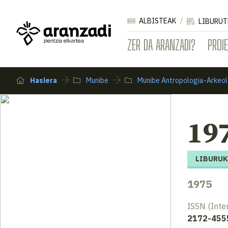
ALBISTEAK
LIBURUT
ZER DA ARANZADI?
PROI
Hasiera
Munibe
Munibe Antropologia-Arkeol
197
LIBURUK
1975
ISSN (Inte
2172-455