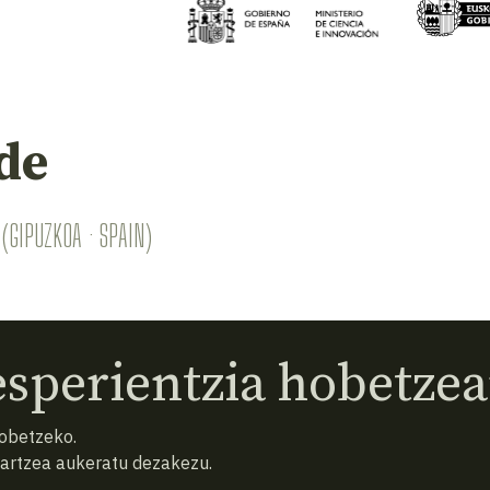
de
(GIPUZKOA · SPAIN)
sperientzia hobetzea
hobetzeko.
hartzea aukeratu dezakezu.