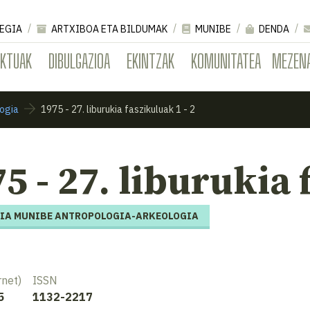
EGIA
ARTXIBOA ETA BILDUMAK
MUNIBE
DENDA
EKTUAK
DIBULGAZIOA
EKINTZAK
KOMUNITATEA
MEZEN
ogia
1975 - 27. liburukia faszikuluak 1 - 2
5 - 27. liburukia 
IA MUNIBE ANTROPOLOGIA-ARKEOLOGIA
rnet)
ISSN
5
1132-2217