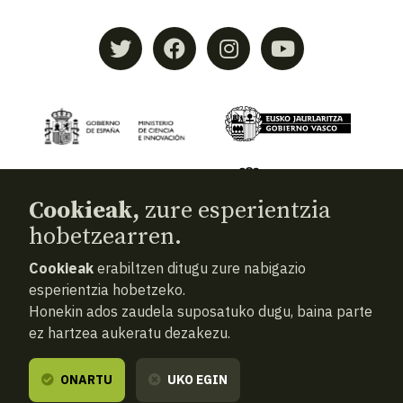
Cookieak,
zure esperientzia
hobetzearren.
Cookieak
erabiltzen ditugu zure nabigazio
© 2026
Aranzadi — Zientzia elkartea
esperientzia hobetzeko.
Honekin ados zaudela suposatuko dugu, baina parte
Terminoak eta baldintzak
ez hartzea aukeratu dezakezu.
Pribatutasun politika
Cookiak
ONARTU
UKO EGIN