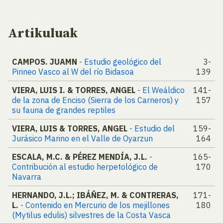
Artikuluak
CAMPOS. JUAMN
- Estudio geológico del
3-
Pirineo Vasco al W del río Bidasoa
139
VIERA, LUIS I. & TORRES, ANGEL
- El Weáldico
141-
de la zona de Enciso (Sierra de los Carneros) y
157
su fauna de grandes reptiles
VIERA, LUIS & TORRES, ANGEL
- Estudio del
159-
Jurásico Marino en el Valle de Oyarzun
164
ESCALA, M.C. & PÉREZ MENDÍA, J.L.
-
165-
Contribución al estudio herpetológico de
170
Navarra
HERNANDO, J.L.; IBÁÑEZ, M. & CONTRERAS,
171-
L.
- Contenido en Mercurio de los mejillones
180
(Mytilus edulis) silvestres de la Costa Vasca