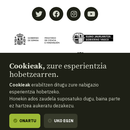
Cookieak,
zure esperientzia
hobetzearren.
Cookieak
erabiltzen ditugu zure nabigazio
© 2026
Aranzadi — Zientzia elkartea
esperientzia hobetzeko.
Honekin ados zaudela suposatuko dugu, baina parte
Terminoak eta baldintzak
ez hartzea aukeratu dezakezu.
Pribatutasun politika
Cookiak
ONARTU
UKO EGIN