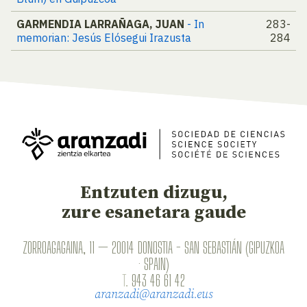
GARMENDIA LARRAÑAGA, JUAN
- In
283-
memorian: Jesús Elósegui Irazusta
284
Entzuten dizugu,
zure esanetara gaude
ZORROAGAGAINA, 11 — 20014 DONOSTIA - SAN SEBASTIÁN (GIPUZKOA
· SPAIN)
T.
943 46 61 42
aranzadi@aranzadi.eus