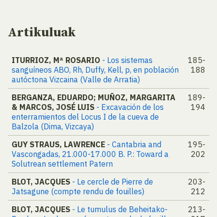
Artikuluak
ITURRIOZ, Mª ROSARIO
- Los sistemas
185-
sanguíneos ABO, Rh, Duffy, Kell, p, en población
188
autóctona Vizcaina (Valle de Arratia)
BERGANZA, EDUARDO; MUÑOZ, MARGARITA
189-
& MARCOS, JOSÉ LUIS
- Excavación de los
194
enterramientos del Locus I de la cueva de
Balzola (Dima, Vizcaya)
GUY STRAUS, LAWRENCE
- Cantabria and
195-
Vascongadas, 21.000-17.000 B. P.: Toward a
202
Solutrean settlement Patern
BLOT, JACQUES
- Le cercle de Pierre de
203-
Jatsagune (compte rendu de fouilles)
212
BLOT, JACQUES
- Le tumulus de Beheitako-
213-