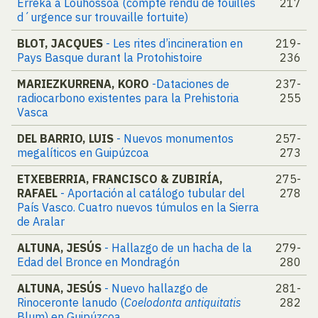
Erreka a Louhossoa (compte rendu de fouilles
217
d´urgence sur trouvaille fortuite)
BLOT, JACQUES
- Les rites d’incineration en
219-
Pays Basque durant la Protohistoire
236
MARIEZKURRENA, KORO
-Dataciones de
237-
radiocarbono existentes para la Prehistoria
255
Vasca
DEL BARRIO, LUIS
- Nuevos monumentos
257-
megalíticos en Guipúzcoa
273
ETXEBERRIA, FRANCISCO & ZUBIRÍA,
275-
RAFAEL
- Aportación al catálogo tubular del
278
País Vasco. Cuatro nuevos túmulos en la Sierra
de Aralar
ALTUNA, JESÚS
- Hallazgo de un hacha de la
279-
Edad del Bronce en Mondragón
280
ALTUNA, JESÚS
- Nuevo hallazgo de
281-
Rinoceronte lanudo (
Coelodonta antiquitatis
282
Blum) en Guipúzcoa