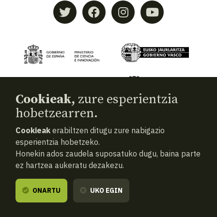
Cookieak,
zure esperientzia
hobetzearren.
Cookieak
erabiltzen ditugu zure nabigazio
© 2026
Aranzadi — Zientzia elkartea
esperientzia hobetzeko.
Honekin ados zaudela suposatuko dugu, baina parte
Terminoak eta baldintzak
ez hartzea aukeratu dezakezu.
Pribatutasun politika
Cookiak
ONARTU
UKO EGIN