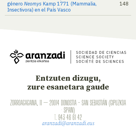
género
Neomys
Kamp 1771 (Mammalia,
148
Insectivora) en el País Vasco
Entzuten dizugu,
zure esanetara gaude
ZORROAGAGAINA, 11 — 20014 DONOSTIA - SAN SEBASTIÁN (GIPUZKOA
· SPAIN)
T.
943 46 61 42
aranzadi@aranzadi.eus