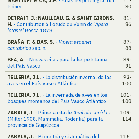
MARTÍNEZ RICA, J.P.
- Atlas herpetológico del
51-
Pirineo
80
DETRAIT, J.; NAULLEAU, G. & SAINT GIRONS,
81-
H.
- Contribution à l'étude du Venin de
Vipera
86
latastei
Bosca 1878
BRAÑA, F. & BAS, S.
-
Vipera seoanei
87-
cantabrica
ssp. n.
88
BEA, A.
- Nuevas citas para la herpetofauna
89-
del País Vasco
91
TELLERIA, J.L.
- La distribución invernal de las
93-
aves en el País Vasco Atlántico
100
TELLERIA, J.L.
- La invernada de aves en los
101-
bosques montanos del País Vasco Atlántico
108
ZABALA, J.
- Primera cita de
Arvícola sapidus
109-
(Miller 1908, Mammalia, Rodentia) para la
114
provincia de Guipúzcoa
ZABALA, J.
- Biometría y sistemática del
115-