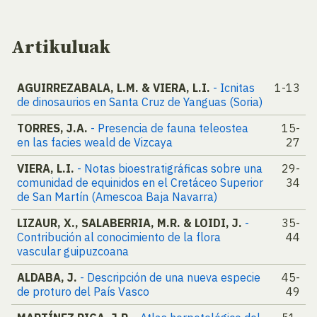
Artikuluak
AGUIRREZABALA, L.M. & VIERA, L.I.
- Icnitas
1-13
de dinosaurios en Santa Cruz de Yanguas (Soria)
TORRES, J.A.
- Presencia de fauna teleostea
15-
en las facies weald de Vizcaya
27
VIERA, L.I.
- Notas bioestratigráficas sobre una
29-
comunidad de equinidos en el Cretáceo Superior
34
de San Martín (Amescoa Baja Navarra)
LIZAUR, X., SALABERRIA, M.R. & LOIDI, J.
-
35-
Contribución al conocimiento de la flora
44
vascular guipuzcoana
ALDABA, J.
- Descripción de una nueva especie
45-
de proturo del País Vasco
49