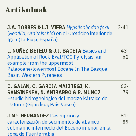
Artikuluak
J.A. TORRES & L.I. VIERA
Hypsilophodon foxii
3-41
(
Reptilia
,
Ornithischia
) en el Cretácico inferior de
Igea (La Rioja, España)
L. NUÑEZ-BETELU & J.I. BACETA
Basics and
43-
Application of Rock-Eval/TOC Pyrolysis: an
62
example from the uppermost
Paleocene/lowermost Eocene In The Basque
Basin, Western Pyrenees
C. GALAN, C. GARCÍA MAIZTEGI, K.
63-
SANSINENEA, N. AÑIBARRO & R. MUÑOZ
79
Estudio hidrogeológico del macizo kárstico de
Uzturre (Gipuzkoa, País Vasco)
J.Mª. HERNANDEZ
Descripción y
81-
caracterización de sedimentos de abanico
89
submarino intermedio del Eoceno inferior, en la
zona de Fuenterrabia