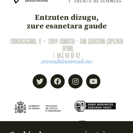
Entzuten dizugu,
zure esanetara gaude
ZORROAGAGAINA, 11 — 20014 DONOSTIA - SAN SEBASTIÁN (GIPUZKOA
· SPAIN)
T.
943 46 61 42
aranzadi@aranzadi.eus