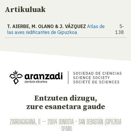
Artikuluak
T. AIERBE, M. OLANO & J. VÁZQUEZ
Atlas de
5-
las aves nidificantes de Gipuzkoa
138
Entzuten dizugu,
zure esanetara gaude
ZORROAGAGAINA, 11 — 20014 DONOSTIA - SAN SEBASTIÁN (GIPUZKOA
· SPAIN)