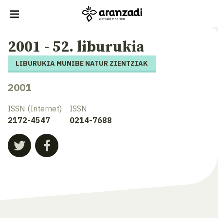
2001 - 52. liburukia
LIBURUKIA MUNIBE NATUR ZIENTZIAK
2001
ISSN (Internet)
ISSN
2172-4547
0214-7688