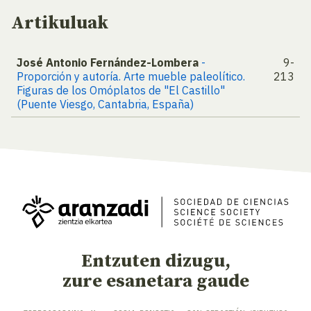
Artikuluak
José Antonio Fernández-Lombera
-
9-
Proporción y autoría. Arte mueble paleolítico.
213
Figuras de los Omóplatos de "El Castillo"
(Puente Viesgo, Cantabria, España)
Entzuten dizugu,
zure esanetara gaude