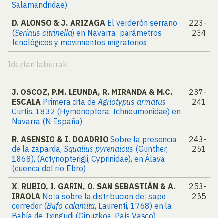
Salamandridae)
D. ALONSO & J. ARIZAGA
El verderón serrano
223-
(
Serinus citrinella
) en Navarra: parámetros
234
fenológicos y movimientos migratorios
Idazlan laburrak
J. OSCOZ, P.M. LEUNDA, R. MIRANDA & M.C.
237-
ESCALA
Primera cita de
Agriotypus armatus
241
Curtis, 1832 (Hymenoptera: Ichneumonidae) en
Navarra (N España)
R. ASENSIO & I. DOADRIO
Sobre la presencia
243-
de la zaparda,
Squalius pyrenaicus
(Günther,
251
1868), (Actynopterigii, Cyprinidae), en Álava
(cuenca del río Ebro)
X. RUBIO, I. GARIN, O. SAN SEBASTIÁN & A.
253-
IRAOLA
Nota sobre la distribución del sapo
255
corredor (
Bufo calamita
, Laurenti, 1768) en la
Bahía de Txingudi (Gipuzkoa, País Vasco)