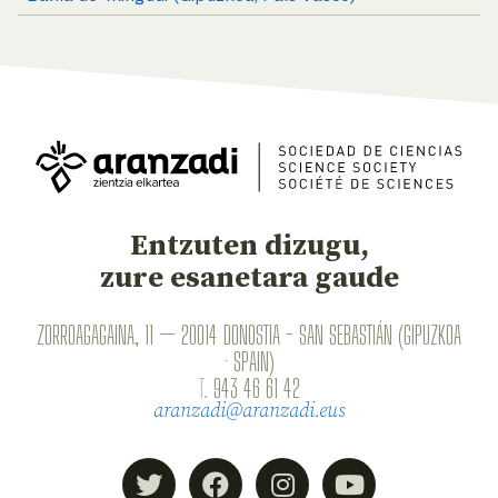
Entzuten dizugu,
zure esanetara gaude
ZORROAGAGAINA, 11 — 20014 DONOSTIA - SAN SEBASTIÁN (GIPUZKOA
· SPAIN)
T.
943 46 61 42
aranzadi@aranzadi.eus