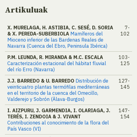
Artikuluak
X. MURELAGA, H. ASTIBIA, C. SESÉ, D. SORIA
7-
& X. PEREDA-SUBERBIOLA
Mamíferos del
102
Mioceno inferior de las Bardenas Reales de
Navarra (Cuenca del Ebro, Peninsula Ibérica)
P.M. LEUNDA, R. MIRANDA & M.C. ESCALA
103-
Caracterización estacional del hábitat fluvial
125
del río Erro (Navarra)
J.J. BARREDO & U. BARREDO
Distribución de
127-
veinticuatro plantas termófilas mediterráneas
145
en el territorio de la cuenca del Omecillo,
Valderejo y Sobrón (Älava-Burgos)
I. AIZPURU, J. GARMENDIA, I. OLARIAGA, J.
147-
TERÉS, I. ZENDOIA & J. VIVANT
154
Contribuciones al conocimiento de la flora del
País Vasco (VI)