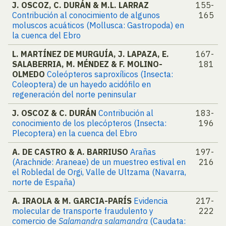
J. OSCOZ, C. DURÁN & M.L. LARRAZ
155-
Contribución al conocimiento de algunos
165
moluscos acuáticos (Mollusca: Gastropoda) en
la cuenca del Ebro
L. MARTÍNEZ DE MURGUÍA, J. LAPAZA, E.
167-
SALABERRIA, M. MÉNDEZ & F. MOLINO-
181
OLMEDO
Coleópteros saproxílicos (Insecta:
Coleoptera) de un hayedo acidófilo en
regeneración del norte peninsular
J. OSCOZ & C. DURÁN
Contribución al
183-
conocimiento de los plecópteros (Insecta:
196
Plecoptera) en la cuenca del Ebro
A. DE CASTRO & A. BARRIUSO
Arañas
197-
(Arachnide: Araneae) de un muestreo estival en
216
el Robledal de Orgi, Valle de Ultzama (Navarra,
norte de España)
A. IRAOLA & M. GARCIA-PARÍS
Evidencia
217-
molecular de transporte fraudulento y
222
comercio de
Salamandra salamandra
(Caudata: