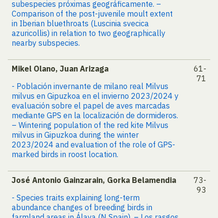
subespecies próximas geográficamente. –
Comparison of the post-juvenile moult extent
in Iberian bluethroats (Luscinia svecica
azuricollis) in relation to two geographically
nearby subspecies.
Mikel Olano, Juan Arizaga
61-
71
- Población invernante de milano real Milvus
milvus en Gipuzkoa en el invierno 2023/2024 y
evaluación sobre el papel de aves marcadas
mediante GPS en la localización de dormideros.
– Wintering population of the red kite Milvus
milvus in Gipuzkoa during the winter
2023/2024 and evaluation of the role of GPS-
marked birds in roost location.
José Antonio Gainzarain, Gorka Belamendia
73-
93
- Species traits explaining long-term
abundance changes of breeding birds in
farmland areas in Álava (N Spain). – Los rasgos