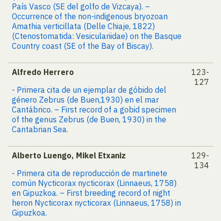
País Vasco (SE del golfo de Vizcaya). –
Occurrence of the non-indigenous bryozoan
Amathia verticillata (Delle Chiaje, 1822)
(Ctenostomatida: Vesiculariidae) on the Basque
Country coast (SE of the Bay of Biscay).
Alfredo Herrero
123-
127
- Primera cita de un ejemplar de góbido del
género Zebrus (de Buen,1930) en el mar
Cantábrico. – First record of a gobid specimen
of the genus Zebrus (de Buen, 1930) in the
Cantabrian Sea.
Alberto Luengo, Mikel Etxaniz
129-
134
- Primera cita de reproducción de martinete
común Nycticorax nycticorax (Linnaeus, 1758)
en Gipuzkoa. – First breeding record of night
heron Nycticorax nycticorax (Linnaeus, 1758) in
Gipuzkoa.