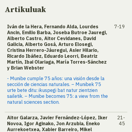
Artikuluak
Iván de la Hera, Fernando Alda, Lourdes
7-19
Ancin, Emilio Barba, Joseba Butroe Jauregi,
Alberto Castro, Aitor Cevidanes, David
Galicia, Alberto Gosá, Arturo Elosegi,
Cristina Herrero-Jáuregui, Asier Hilario,
Ricardo Ibáñez, Eduardo Leorri, Beatriz
Martín, Ibai Olariaga, María Torres-Sánchez
y Brian Webster
- Munibe cumple 75 años: una visión desde la
sección de ciencias naturales. – Munibek 75
urte bete ditu: ikuspegi bat natur zientzien
sailetik. – Munibe becomes 75: a view from the
natural sciences section.
Aitor Galarza, Javier Fernández-López, Iker
21-
Novoa, Igor Aginako, Jon Arzubia, Eneko
45
Aurrekoetxea, Xabier Barreiro, Mikel