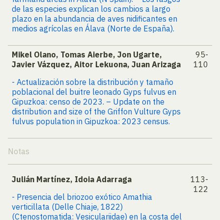
de las especies explican los cambios a largo
plazo en la abundancia de aves nidificantes en
medios agrícolas en Álava (Norte de España).
Mikel Olano, Tomas Aierbe, Jon Ugarte,
95-
Javier Vázquez, Aitor Lekuona, Juan Arizaga
110
- Actualización sobre la distribución y tamaño
poblacional del buitre leonado Gyps fulvus en
Gipuzkoa: censo de 2023. – Update on the
distribution and size of the Griffon Vulture Gyps
fulvus population in Gipuzkoa: 2023 census.
Notas
Julián Martínez, Idoia Adarraga
113-
122
- Presencia del briozoo exótico Amathia
verticillata (Delle Chiaje, 1822)
(Ctenostomatida: Vesiculariidae) en la costa del