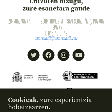
Entzuten dizugu,
zure esanetara gaude
ZORROAGAGAINA, 11 — 20014 DONOSTIA - SAN SEBASTIÁN (GIPUZKOA
· SPAIN)
T.
943 46 61 42
aranzadi@aranzadi.eus
Cookieak,
zure esperientzia
hobetzearren.