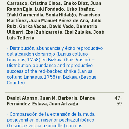
Carrasco, Cristina Cinos, Eneko Díaz, Juan
Ramón Egia, Luki Fondado, Urko Ibañez,
Iñaki Garmendia, Sonia Hidalgo, Francisco
Martínez, Juan Manuel Pérez de Ana, Julio
Ruiz, Gorka Vacas, David Vado, Demetrio
Ulibarri, Ibai Zubizarreta, Ibai Zulaika, José
Luis Tellería
- Distribución, abundancia y éxito reproductivo
del alcaudón dorsirrojo (Lanius collurio
Linnaeus, 1758) en Bizkaia (País Vasco). –
Distribution, abundance and reproductive
success of the red-backed shrike (Lanius
collurio Linnaeus, 1758) in Bizkaia (Basque
Country).
Daniel Alonso, Juan M. Barbarin, Blanca
47-
Fernández-Eslava, Juan Arizaga
59
- Comparación de la extensión de la muda
posjuvenil en el ruiseñor pechiazul ibérico
(Luscinia svecica azuricollis) con dos