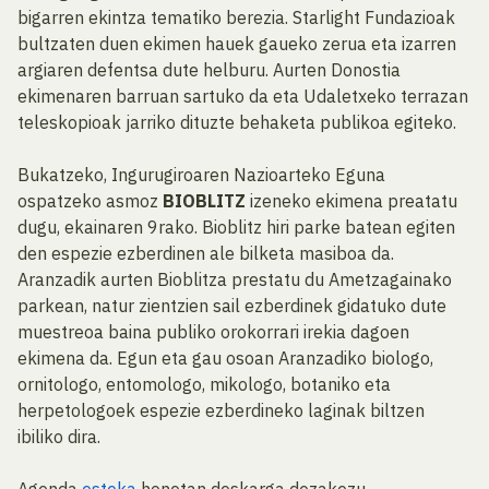
bigarren ekintza tematiko berezia. Starlight Fundazioak
bultzaten duen ekimen hauek gaueko zerua eta izarren
argiaren defentsa dute helburu. Aurten Donostia
ekimenaren barruan sartuko da eta Udaletxeko terrazan
teleskopioak jarriko dituzte behaketa publikoa egiteko.
Bukatzeko, Ingurugiroaren Nazioarteko Eguna
ospatzeko asmoz
BIOBLITZ
izeneko ekimena preatatu
dugu, ekainaren 9rako. Bioblitz hiri parke batean egiten
den espezie ezberdinen ale bilketa masiboa da.
Aranzadik aurten Bioblitza prestatu du Ametzagainako
parkean, natur zientzien sail ezberdinek gidatuko dute
muestreoa baina publiko orokorrari irekia dagoen
ekimena da. Egun eta gau osoan Aranzadiko biologo,
ornitologo, entomologo, mikologo, botaniko eta
herpetologoek espezie ezberdineko laginak biltzen
ibiliko dira.
Agenda
esteka
honetan deskarga dezakezu.