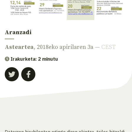
Aranzadi
Asteartea
, 2018eko apirilaren 3a —
CEST
Irakurketa: 2 minutu
Datorren hiruhileetan egingo diren ekintza, tailer, hitzaldi