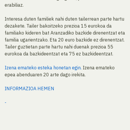
erabiliaz.
Interesa duten familiek nahi duten tailerrean parte hartu
dezakete. Tailer bakoitzeko prezioa 15 eurokoa da
familiako kideren bat Aranzadiko bazkide direnentzat eta
familia ugarientzako. Eta 20 euro bazkide ez direnentzat.
Tailer guztietan parte hartu nahi duenak prezioa 55
eurokoa da bazkideentzat eta 75 ez bazkideentzat.
Izena emateko esteka honetan egin.
Izena emateko
epea abenduaren 20 arte dago irekita.
INFORMAZIOA HEMEN
-