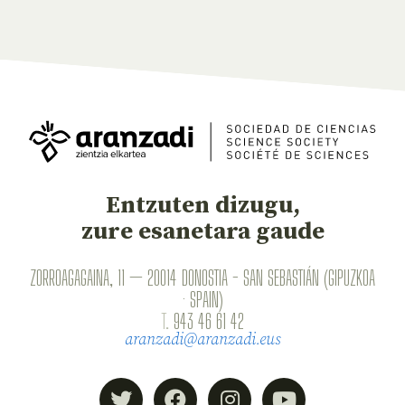
Entzuten dizugu,
zure esanetara gaude
ZORROAGAGAINA, 11 — 20014 DONOSTIA - SAN SEBASTIÁN (GIPUZKOA
· SPAIN)
T.
943 46 61 42
aranzadi@aranzadi.eus