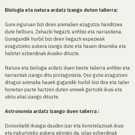
Biologia eta natura ardatz izango duten tailerra:
Gure inguruan bizi diren animalien ezagutza handitzea
dute helburu. Zehazki hegazti, anfibio eta narrastiena.
Guregandik hurbil bizi diren hegazti espezieak
ezagutzeko aukera izango dute eta hauen dinamika eta
habitat ezberdinak ikusiko dituzte.
Natura eta biologia ardatz duen beste tailerra anfibio eta
narrastiak izango ditu protagonista. Oso gutxi ezagutzen
ditugun animalia hauek gugandik hurbil bizi dira eta tailer
honetan parte hartzen duten umeek gertutik ikusi eta
ukitu ahal izango dituzte.
Astronomia ardatz izango duen tailerra :
Donostiatik ikusgai dauden izar eta konstelazioak ikusi
eta irakurtzeko aukera egongo da, jolas ezberdinak