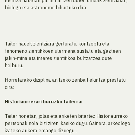
Ekintza hauetan parte hartzen duten umeak zientzialari,
biologo eta astronomo bihurtuko dira.
Tailer hauek zientziara gerturatu, kontzeptu eta
fenomeno zientifikoen ulermena sustatu eta gazteen
jakin-mina eta interes zientifikoa bultzatzea dute
helburu.
Horretarako diziplina anitzeko zenbait ekintza prestatu
dira:
Historiaurrerari buruzko tailerra:
Tailer honetan, jolas eta ariketen bitartez Historiaurreko
pertsonak nola bizi ziren ikasiko dugu. Gainera, arkeologo
izateko aukera emango dizuegu...