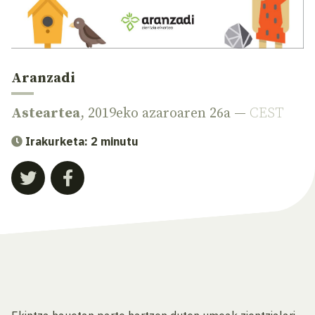
Aranzadi
Asteartea
, 2019eko azaroaren 26a —
CEST
Irakurketa: 2 minutu