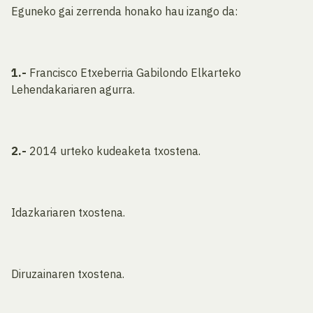
Eguneko gai zerrenda honako hau izango da:
1.-
Francisco Etxeberria Gabilondo Elkarteko
Lehendakariaren agurra.
2.-
2014 urteko kudeaketa txostena.
Idazkariaren txostena.
Diruzainaren txostena.