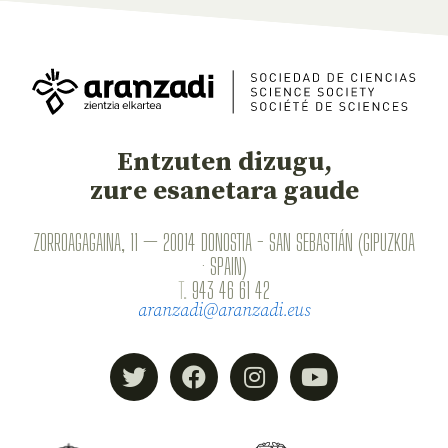
Entzuten dizugu,
zure esanetara gaude
ZORROAGAGAINA, 11 — 20014 DONOSTIA - SAN SEBASTIÁN (GIPUZKOA
· SPAIN)
T.
943 46 61 42
aranzadi@aranzadi.eus