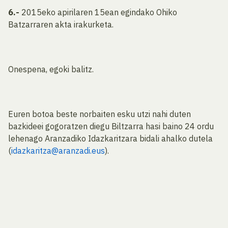
6.-
2015eko apirilaren 15ean egindako Ohiko
Batzarraren akta irakurketa.
Onespena, egoki balitz.
Euren botoa beste norbaiten esku utzi nahi duten
bazkideei gogoratzen diegu Biltzarra hasi baino 24 ordu
lehenago Aranzadiko Idazkaritzara bidali ahalko dutela
(
idazkaritza@aranzadi.eus
).