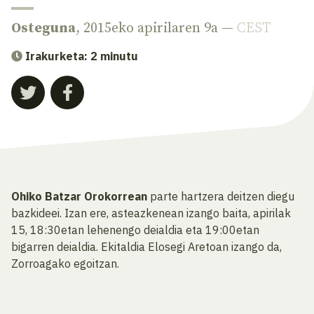
Osteguna
, 2015eko apirilaren 9a —
CEST
Irakurketa: 2 minutu
Ohiko Batzar Orokorrean
parte hartzera deitzen diegu
bazkideei. Izan ere, asteazkenean izango baita, apirilak
15, 18:30etan lehenengo deialdia eta 19:00etan
bigarren deialdia. Ekitaldia Elosegi Aretoan izango da,
Zorroagako egoitzan.