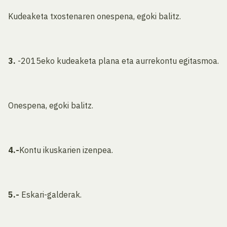
Kudeaketa txostenaren onespena, egoki balitz.
3.
-2015eko kudeaketa plana eta aurrekontu egitasmoa.
Onespena, egoki balitz.
4.-
Kontu ikuskarien izenpea.
5.-
Eskari-galderak.