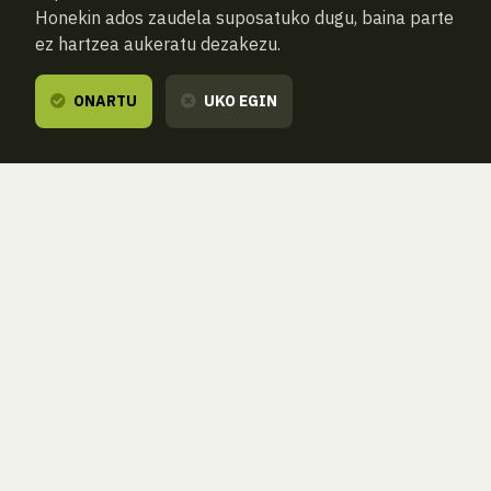
Honekin ados zaudela suposatuko dugu, baina parte
ez hartzea aukeratu dezakezu.
ONARTU
UKO EGIN
ATZERA
BILATU BERRIZ (HUTSA)