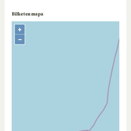
Bilketen mapa
+
−