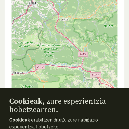
Cookieak,
zure esperientzia
hobetzearren.
Cookieak
erabiltzen ditugu zure nabigazio
esperientzia hobetzeko.