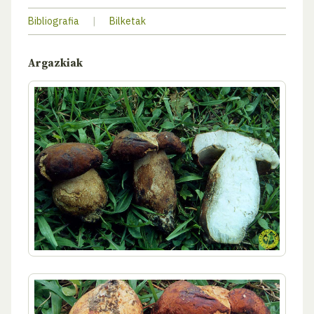
Bibliografia
|
Bilketak
Argazkiak