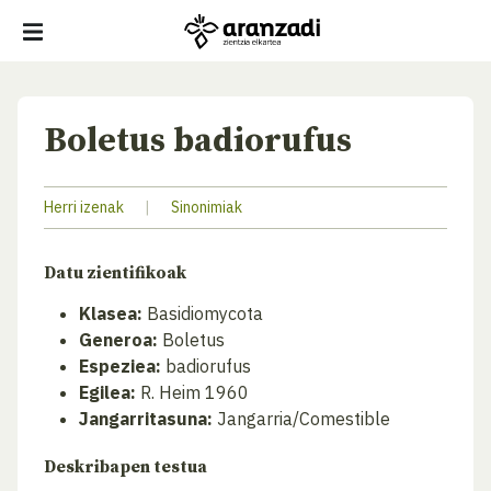
Boletus badiorufus
Herri izenak
|
Sinonimiak
Datu zientifikoak
Klasea:
Basidiomycota
Generoa:
Boletus
Espeziea:
badiorufus
Egilea:
R. Heim 1960
Jangarritasuna:
Jangarria/Comestible
Deskribapen testua