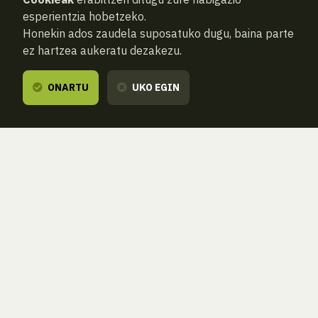
esperientzia hobetzeko.
Honekin ados zaudela suposatuko dugu, baina parte
ez hartzea aukeratu dezakezu.
ONARTU
UKO EGIN