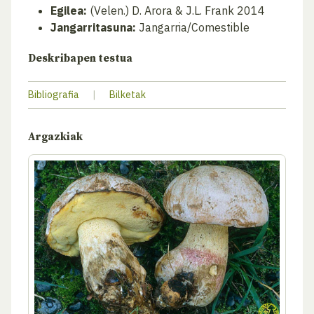
Egilea:
(Velen.) D. Arora & J.L. Frank 2014
Jangarritasuna:
Jangarria/Comestible
Deskribapen testua
Bibliografia
|
Bilketak
Argazkiak