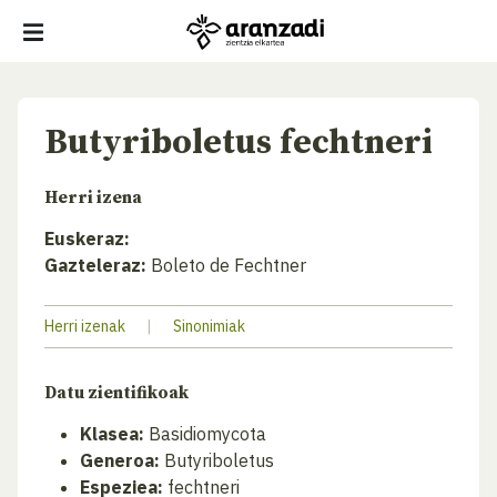
Butyriboletus fechtneri
Herri izena
Euskeraz:
Gazteleraz:
Boleto de Fechtner
Herri izenak
|
Sinonimiak
Datu zientifikoak
Klasea:
Basidiomycota
Generoa:
Butyriboletus
Espeziea:
fechtneri