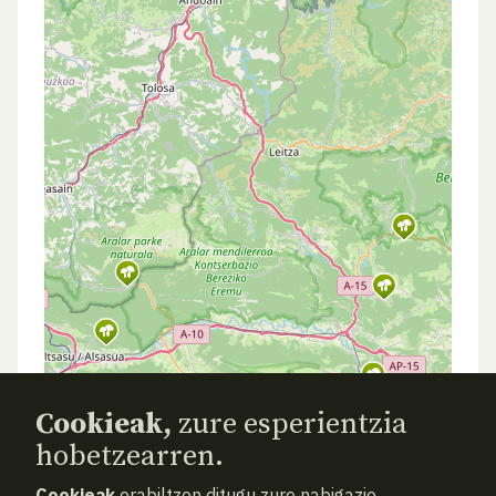
Cookieak,
zure esperientzia
hobetzearren.
Cookieak
erabiltzen ditugu zure nabigazio