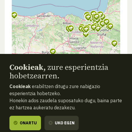
Cookieak,
zure esperientzia
hobetzearren.
Cookieak
erabiltzen ditugu zure nabigazio
esperientzia hobetzeko.
Honekin ados zaudela suposatuko dugu, baina parte
ez hartzea aukeratu dezakezu.
ONARTU
UKO EGIN