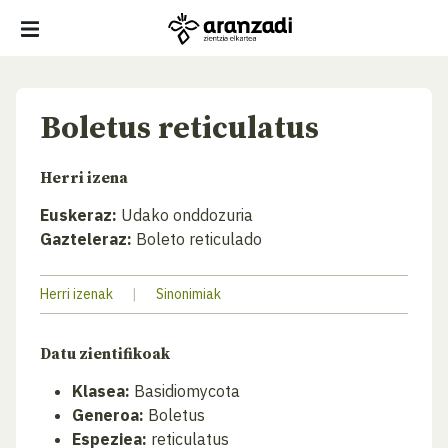
Boletus reticulatus
Herri izena
Euskeraz:
Udako onddozuria
Gazteleraz:
Boleto reticulado
Herri izenak
|
Sinonimiak
Datu zientifikoak
Klasea:
Basidiomycota
Generoa:
Boletus
Espeziea:
reticulatus