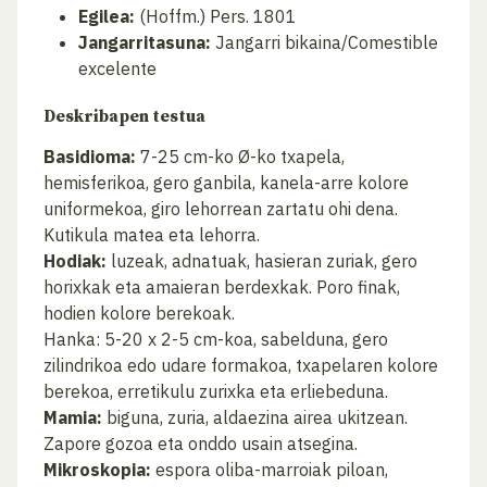
Egilea:
(Hoffm.) Pers. 1801
Jangarritasuna:
Jangarri bikaina/Comestible
excelente
Deskribapen testua
Basidioma:
7-25 cm-ko Ø-ko txapela,
hemisferikoa, gero ganbila, kanela-arre kolore
uniformekoa, giro lehorrean zartatu ohi dena.
Kutikula matea eta lehorra.
Hodiak:
luzeak, adnatuak, hasieran zuriak, gero
horixkak eta amaieran berdexkak. Poro finak,
hodien kolore berekoak.
Hanka: 5-20 x 2-5 cm-koa, sabelduna, gero
zilindrikoa edo udare formakoa, txapelaren kolore
berekoa, erretikulu zurixka eta erliebeduna.
Mamia:
biguna, zuria, aldaezina airea ukitzean.
Zapore gozoa eta onddo usain atsegina.
Mikroskopia:
espora oliba-marroiak piloan,