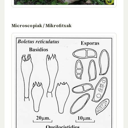
Microscopiak / Mikrofitxak