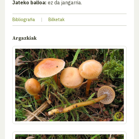
Jateko balioa:
ez da jangarria.
Bibliografia
|
Bilketak
Argazkiak