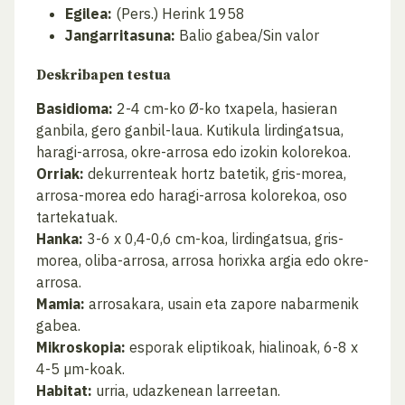
Egilea:
(Pers.) Herink 1958
Jangarritasuna:
Balio gabea/Sin valor
Deskribapen testua
Basidioma:
2-4 cm-ko Ø-ko txapela, hasieran
ganbila, gero ganbil-laua. Kutikula lirdingatsua,
haragi-arrosa, okre-arrosa edo izokin kolorekoa.
Orriak:
dekurrenteak hortz batetik, gris-morea,
arrosa-morea edo haragi-arrosa kolorekoa, oso
tartekatuak.
Hanka:
3-6 x 0,4-0,6 cm-koa, lirdingatsua, gris-
morea, oliba-arrosa, arrosa horixka argia edo okre-
arrosa.
Mamia:
arrosakara, usain eta zapore nabarmenik
gabea.
Mikroskopia:
esporak eliptikoak, hialinoak, 6-8 x
4-5 µm-koak.
Habitat:
urria, udazkenean larreetan.