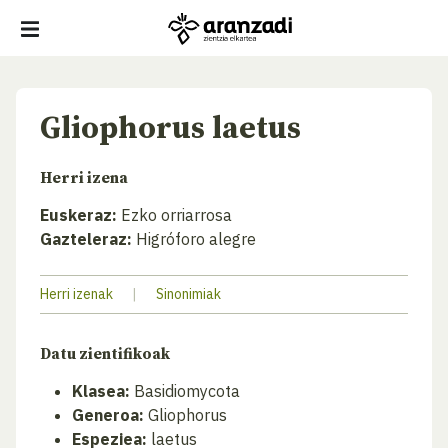
Gliophorus laetus
Herri izena
Euskeraz:
Ezko orriarrosa
Gazteleraz:
Higróforo alegre
Herri izenak
|
Sinonimiak
Datu zientifikoak
Klasea:
Basidiomycota
Generoa:
Gliophorus
Espeziea:
laetus