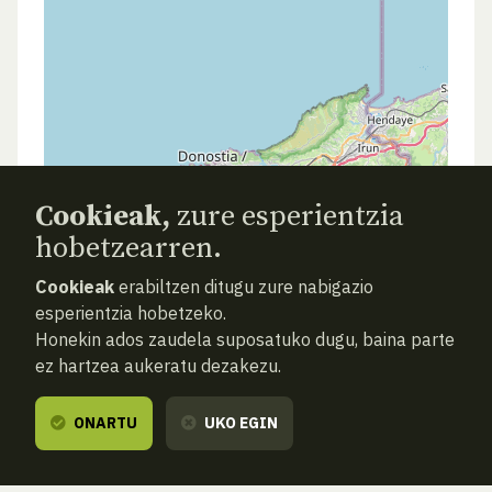
Cookieak,
zure esperientzia
hobetzearren.
Cookieak
erabiltzen ditugu zure nabigazio
esperientzia hobetzeko.
Honekin ados zaudela suposatuko dugu, baina parte
ez hartzea aukeratu dezakezu.
ONARTU
UKO EGIN