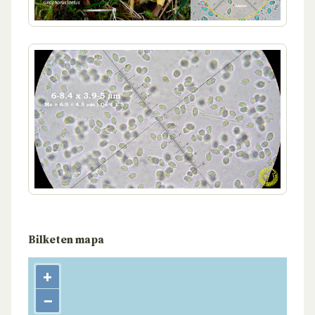
Bilketen mapa
+
−