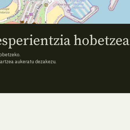
sperientzia hobetzea
hobetzeko.
hartzea aukeratu dezakezu.
AURREKO ESPEZIEA
ATZERA
HURRENGO ESPEZIEA