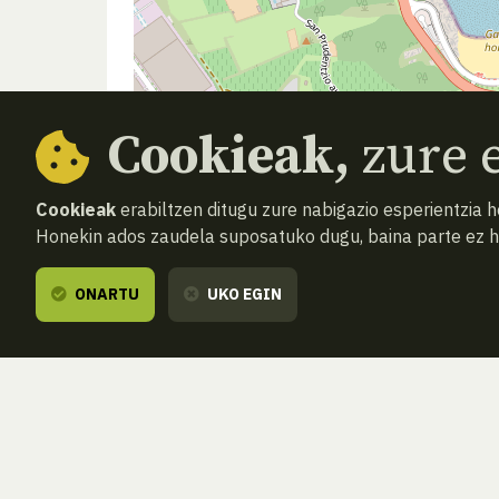
Cookieak,
zure e
Cookieak
erabiltzen ditugu zure nabigazio esperientzia 
Honekin ados zaudela suposatuko dugu, baina parte ez 
ONARTU
UKO EGIN