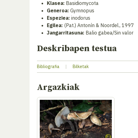
Klasea:
Basidiomycota
Generoa:
Gymnopus
Espeziea:
inodorus
Egilea:
(Pat.) Antonín & Noordel., 1997
Jangarritasuna:
Balio gabea/Sin valor
Deskribapen testua
Bibliografia
|
Bilketak
Argazkiak