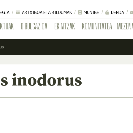
EGIA
ARTXIBOA ETA BILDUMAK
MUNIBE
DENDA
EKTUAK
DIBULGAZIOA
EKINTZAK
KOMUNITATEA
MEZEN
us
 inodorus