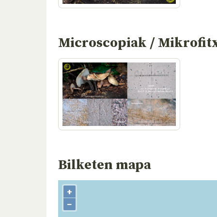
Microscopiak / Mikrofit
Bilketen mapa
+
−