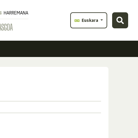
HARREMANA
Euskara
ASGOA