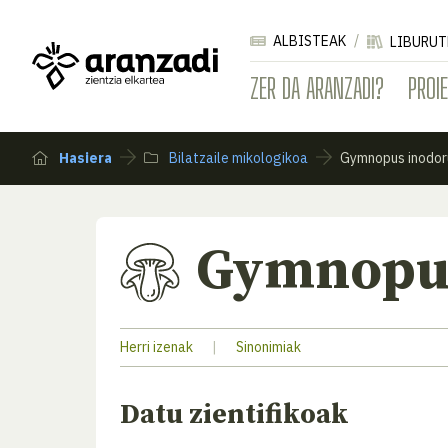
ALBISTEAK
LIBURUT
ZER DA ARANZADI?
PROI
Hasiera
Bilatzaile mikologikoa
Gymnopus inodor
Gymnopus
Herri izenak
|
Sinonimiak
Datu zientifikoak