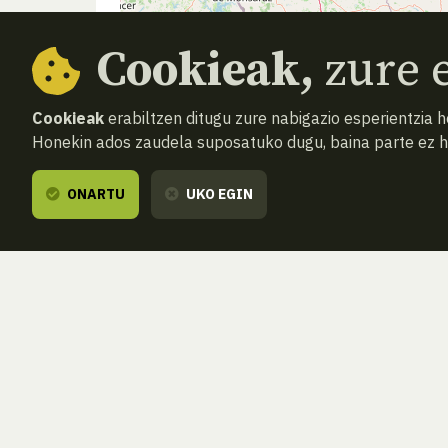
Cookieak,
zure e
Cookieak
erabiltzen ditugu zure nabigazio esperientzia 
Honekin ados zaudela suposatuko dugu, baina parte ez 
ONARTU
UKO EGIN