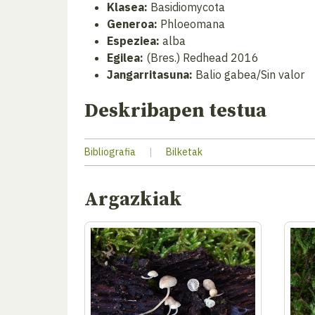
Klasea:
Basidiomycota
Generoa:
Phloeomana
Espeziea:
alba
Egilea:
(Bres.) Redhead 2016
Jangarritasuna:
Balio gabea/Sin valor
Deskribapen testua
Bibliografia
|
Bilketak
Argazkiak