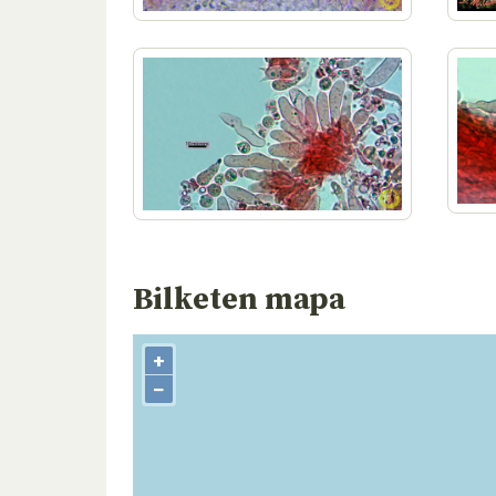
Bilketen mapa
+
−