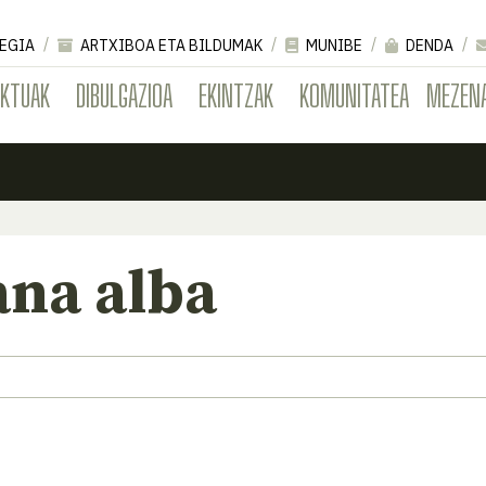
EGIA
ARTXIBOA ETA BILDUMAK
MUNIBE
DENDA
EKTUAK
DIBULGAZIOA
EKINTZAK
KOMUNITATEA
MEZEN
na alba