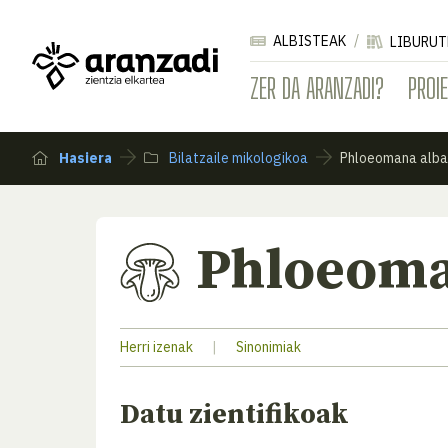
ALBISTEAK
LIBURUT
ZER DA ARANZADI?
PROI
Hasiera
Bilatzaile mikologikoa
Phloeomana alba
Phloeoma
Herri izenak
|
Sinonimiak
Datu zientifikoak