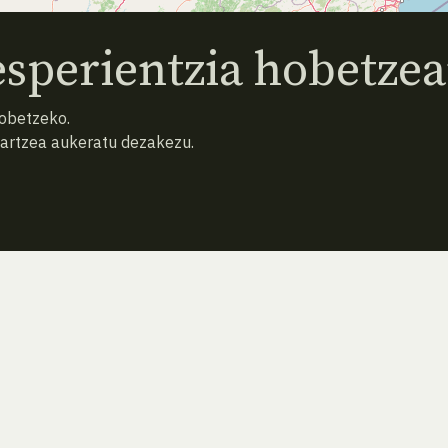
sperientzia hobetzea
hobetzeko.
hartzea aukeratu dezakezu.