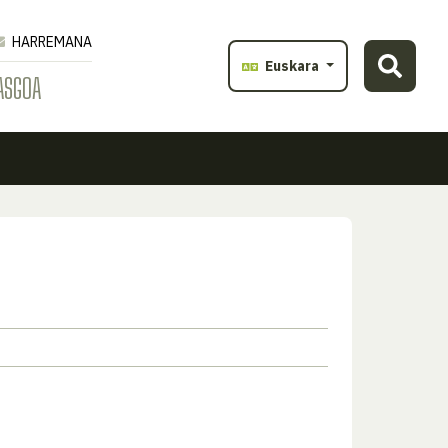
HARREMANA
Euskara
ASGOA