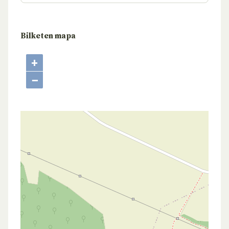
Bilketen mapa
+
−