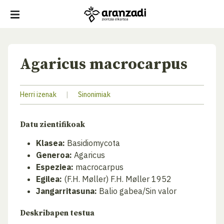
Agaricus macrocarpus
Herri izenak
|
Sinonimiak
Datu zientifikoak
Klasea:
Basidiomycota
Generoa:
Agaricus
Espeziea:
macrocarpus
Egilea:
(F.H. Møller) F.H. Møller 1952
Jangarritasuna:
Balio gabea/Sin valor
Deskribapen testua