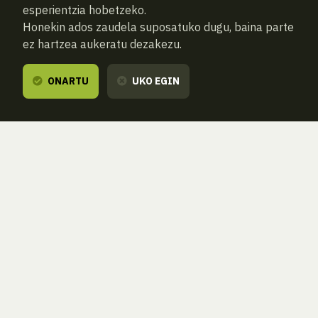
esperientzia hobetzeko.
Honekin ados zaudela suposatuko dugu, baina parte
ez hartzea aukeratu dezakezu.
ONARTU
UKO EGIN