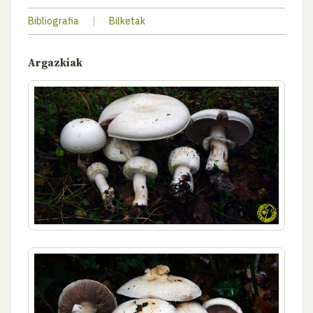
Bibliografia
|
Bilketak
Argazkiak