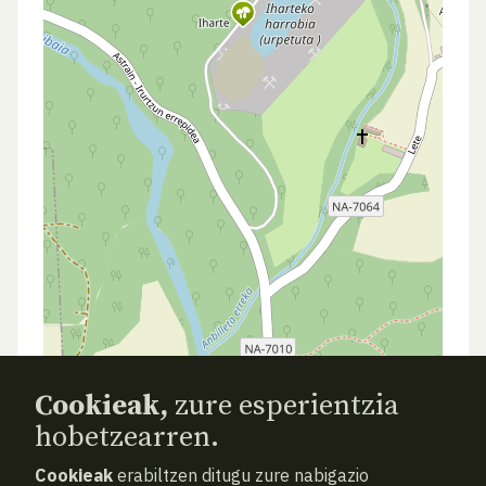
Cookieak,
zure esperientzia
hobetzearren.
Cookieak
erabiltzen ditugu zure nabigazio