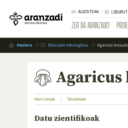
ALBISTEAK
LIBURUT
ZER DA ARANZADI?
PROI
Hasiera
Bilatzaile mikologikoa
Agaricus bresad
Agaricus
Herri izenak
|
Sinonimiak
Datu zientifikoak