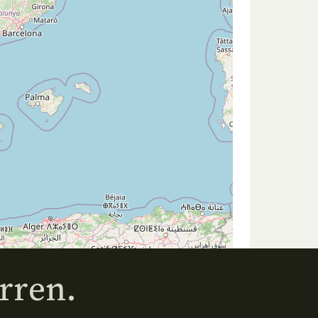
rren.