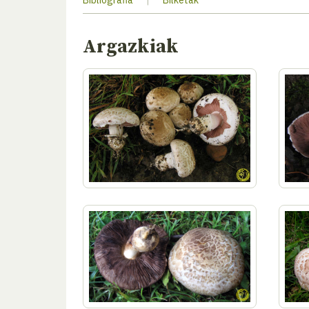
Bibliografia
|
Bilketak
Argazkiak