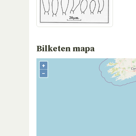
Bilketen mapa
+
−