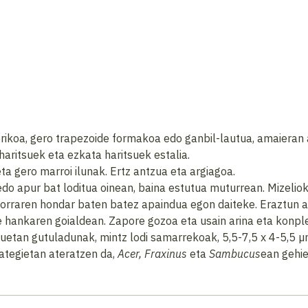
ikoa, gero trapezoide formakoa edo ganbil-lautua, amaieran a
haritsuek eta ezkata haritsuek estalia.
a gero marroi ilunak. Ertz antzua eta argiagoa.
 edo apur bat loditua oinean, baina estutua muturrean. Mizeliok
korraren hondar baten batez apaindua egon daiteke. Eraztun a
e hankaren goialdean. Zapore gozoa eta usain arina eta konpl
zuetan gutuladunak, mintz lodi samarrekoak, 5,5-7,5 x 4-5,5 
ategietan ateratzen da,
Acer, Fraxinus
eta
Sambucus
ean gehie