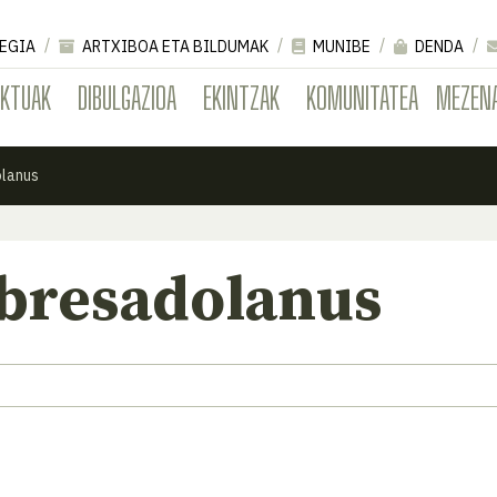
EGIA
ARTXIBOA ETA BILDUMAK
MUNIBE
DENDA
EKTUAK
DIBULGAZIOA
EKINTZAK
KOMUNITATEA
MEZEN
olanus
 bresadolanus