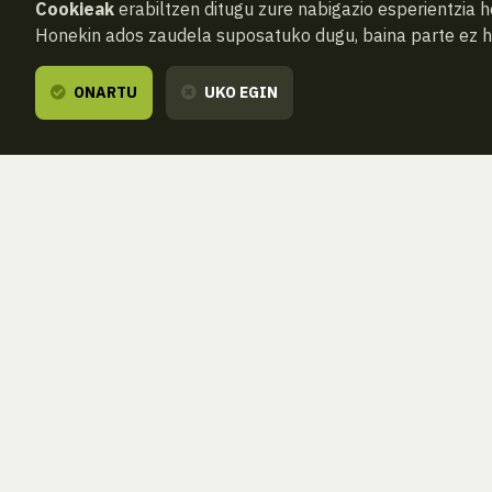
Cookieak
erabiltzen ditugu zure nabigazio esperientzia 
Honekin ados zaudela suposatuko dugu, baina parte ez 
ONARTU
UKO EGIN