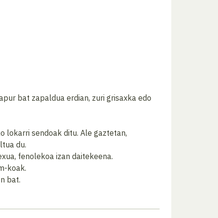
pur bat zapaldua erdian, zuri grisaxka edo
o lokarri sendoak ditu. Ale gaztetan,
ltua du.
exua, fenolekoa izan daitekeena.
µm-koak.
n bat.