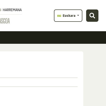
HARREMANA
Euskara
ASGOA