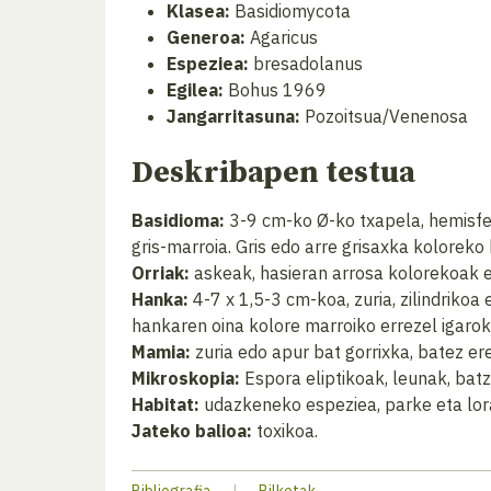
Klasea:
Basidiomycota
Generoa:
Agaricus
Espeziea:
bresadolanus
Egilea:
Bohus 1969
Jangarritasuna:
Pozoitsua/Venenosa
Deskribapen testua
Basidioma:
3-9 cm-ko Ø-ko txapela, hemisfer
gris-marroia. Gris edo arre grisaxka koloreko 
Orriak:
askeak, hasieran arrosa kolorekoak et
Hanka:
4-7 x 1,5-3 cm-koa, zuria, zilindrikoa
hankaren oina kolore marroiko errezel igaro
Mamia:
zuria edo apur bat gorrixka, batez er
Mikroskopia:
Espora eliptikoak, leunak, bat
Habitat:
udazkeneko espeziea, parke eta lor
Jateko balioa:
toxikoa.