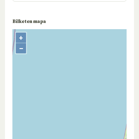
Bilketen mapa
+
−