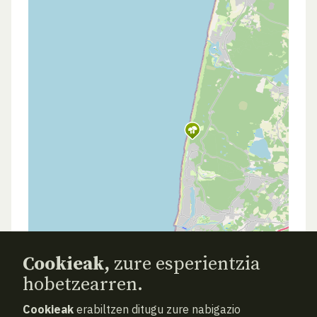
Cookieak,
zure esperientzia
hobetzearren.
Cookieak
erabiltzen ditugu zure nabigazio