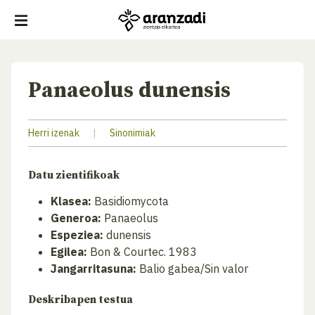
Panaeolus dunensis
Herri izenak
|
Sinonimiak
Datu zientifikoak
Klasea:
Basidiomycota
Generoa:
Panaeolus
Espeziea:
dunensis
Egilea:
Bon & Courtec. 1983
Jangarritasuna:
Balio gabea/Sin valor
Deskribapen testua