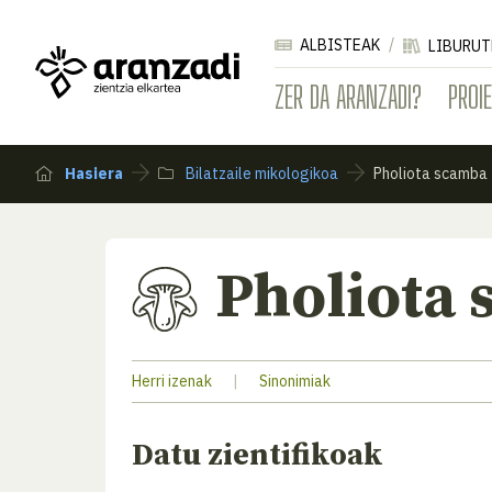
ALBISTEAK
LIBURUT
ZER DA ARANZADI?
PROI
Hasiera
Bilatzaile mikologikoa
Pholiota scamba
Pholiota
Herri izenak
|
Sinonimiak
Datu zientifikoak