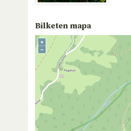
Bilketen mapa
+
−