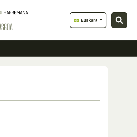
HARREMANA
Euskara
ASGOA