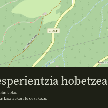
sperientzia hobetzea
hobetzeko.
hartzea aukeratu dezakezu.