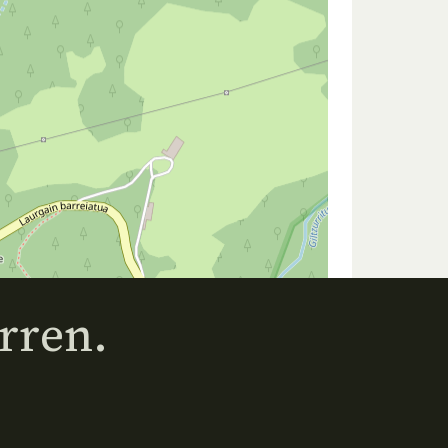
rren.