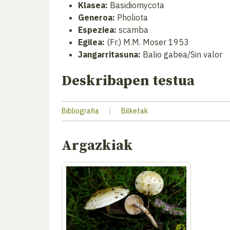
Klasea:
Basidiomycota
Generoa:
Pholiota
Espeziea:
scamba
Egilea:
(Fr.) M.M. Moser 1953
Jangarritasuna:
Balio gabea/Sin valor
Deskribapen testua
Bibliografia
|
Bilketak
Argazkiak