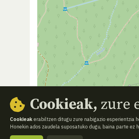
Cookieak,
zure e
Cookieak
erabiltzen ditugu zure nabigazio esperientzia 
Honekin ados zaudela suposatuko dugu, baina parte ez 