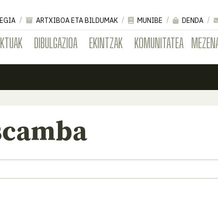
EGIA
ARTXIBOA ETA BILDUMAK
MUNIBE
DENDA
EKTUAK
DIBULGAZIOA
EKINTZAK
KOMUNITATEA
MEZEN
 scamba