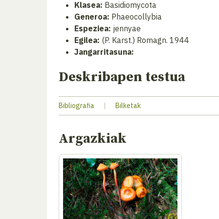
Klasea:
Basidiomycota
Generoa:
Phaeocollybia
Espeziea:
jennyae
Egilea:
(P. Karst.) Romagn. 1944
Jangarritasuna:
Deskribapen testua
Bibliografia
|
Bilketak
Argazkiak