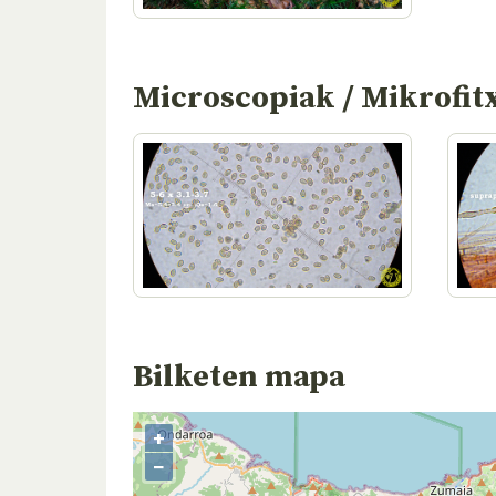
Microscopiak / Mikrofit
Bilketen mapa
+
−