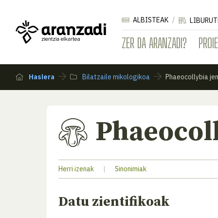
ALBISTEAK
LIBURUT
ZER DA ARANZADI?
PROI
Hasiera
Bilatzaile mikologikoa
Phaeocollybia je
Phaeocoll
Herri izenak
|
Sinonimiak
Datu zientifikoak