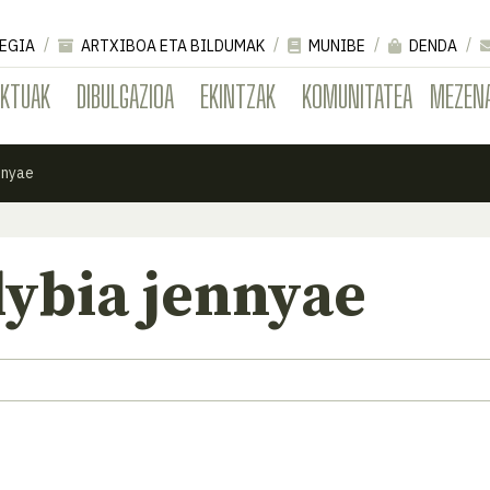
EGIA
ARTXIBOA ETA BILDUMAK
MUNIBE
DENDA
EKTUAK
DIBULGAZIOA
EKINTZAK
KOMUNITATEA
MEZEN
nnyae
ybia jennyae