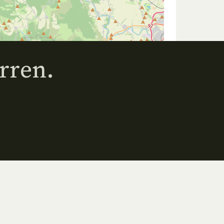
rren.