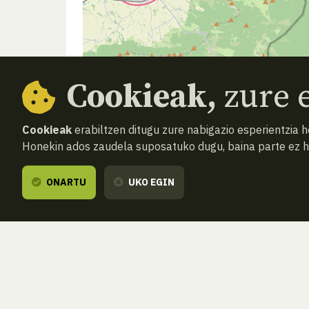
Cookieak,
zure e
Cookieak
erabiltzen ditugu zure nabigazio esperientzia 
Honekin ados zaudela suposatuko dugu, baina parte ez 
ONARTU
UKO EGIN