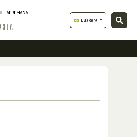
HARREMANA
Euskara
ASGOA