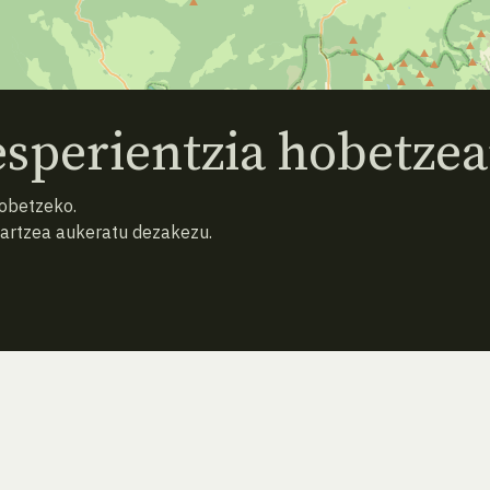
sperientzia hobetzea
hobetzeko.
hartzea aukeratu dezakezu.
ATZERA
BILATU BERRIZ (HUTSA)