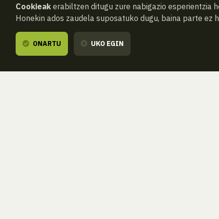
Cookieak
erabiltzen ditugu zure nabigazio esperientzia 
Honekin ados zaudela suposatuko dugu, baina parte ez 
ONARTU
UKO EGIN