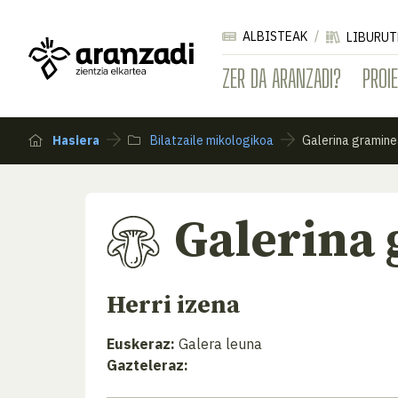
ALBISTEAK
LIBURUT
ZER DA ARANZADI?
PROI
Hasiera
Bilatzaile mikologikoa
Galerina gramin
Galerina
Herri izena
Euskeraz:
Galera leuna
Gazteleraz: