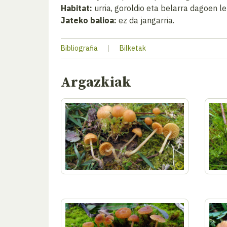
Habitat:
urria, goroldio eta belarra dagoen l
Jateko balioa:
ez da jangarria.
Bibliografia
|
Bilketak
Argazkiak