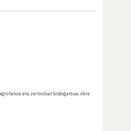
higrofanoa eta zertxobait lirdingatsua, okre