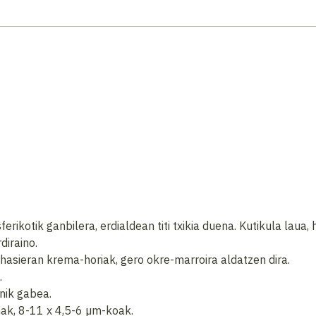
kotik ganbilera, erdialdean titi txikia duena. Kutikula laua, 
diraino.
hasieran krema-horiak, gero okre-marroira aldatzen dira.
.
nik gabea.
ak, 8-11 x 4,5-6 µm-koak.