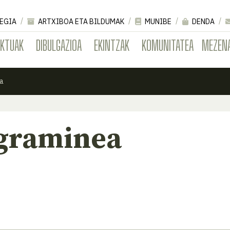
EGIA
ARTXIBOA ETA BILDUMAK
MUNIBE
DENDA
EKTUAK
DIBULGAZIOA
EKINTZAK
KOMUNITATEA
MEZEN
ea
 graminea