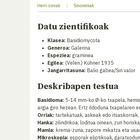
Herri izenak
|
Sinonimiak
Datu zientifikoak
Klasea:
Basidiomycota
Generoa:
Galerina
Espeziea:
graminea
Egilea:
(Velen.) Kühner 1935
Jangarritasuna:
Balio gabea/Sin valor
Deskribapen testua
Basidioma:
5-14 mm-ko Ø-ko txapela, hemisferi
argia giro hezean. Ertz ildoduna txapelaren er
Orriak:
tartekatuak, askeak edo itsaskorrak, 
Hanka:
zilindrikoa, loditua oinean, zuri horixka
Mamia:
krema-zuria, zapore mikatza eta usai
Mikroskopia:
esporak eliptikoak, garatxodun