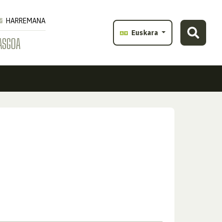
HARREMANA
Euskara
ASGOA