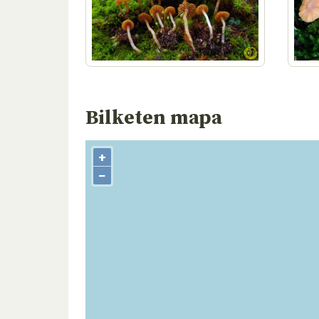
Bilketen mapa
+
−