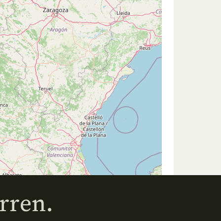
rren.