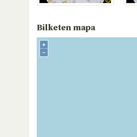
Bilketen mapa
+
−