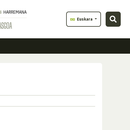
HARREMANA
Euskara
ASGOA