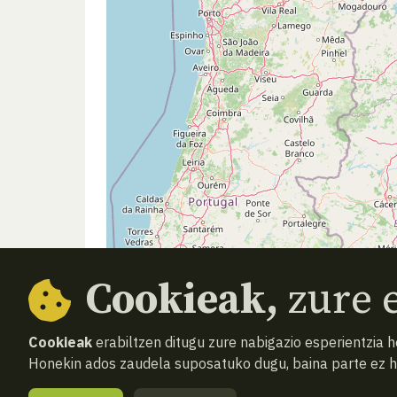
Cookieak,
zure e
Cookieak
erabiltzen ditugu zure nabigazio esperientzia 
Honekin ados zaudela suposatuko dugu, baina parte ez 