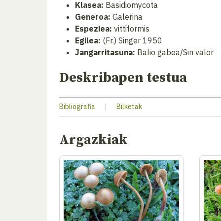
Klasea:
Basidiomycota
Generoa:
Galerina
Espeziea:
vittiformis
Egilea:
(Fr.) Singer 1950
Jangarritasuna:
Balio gabea/Sin valor
Deskribapen testua
Bibliografia
|
Bilketak
Argazkiak