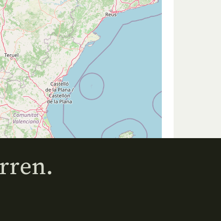
rren.