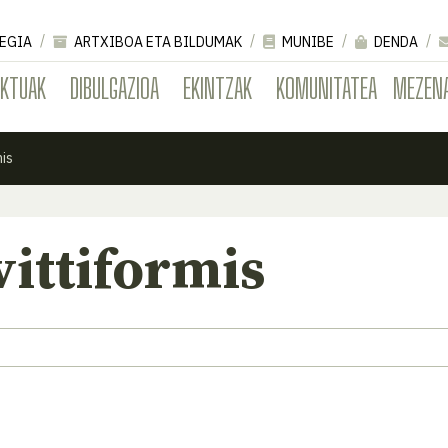
EGIA
ARTXIBOA ETA BILDUMAK
MUNIBE
DENDA
EKTUAK
DIBULGAZIOA
EKINTZAK
KOMUNITATEA
MEZEN
mis
vittiformis