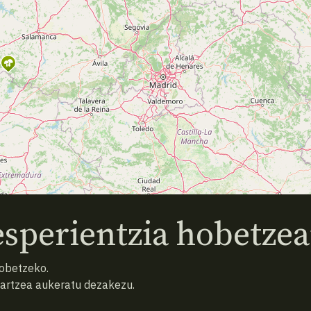
sperientzia hobetzea
hobetzeko.
hartzea aukeratu dezakezu.