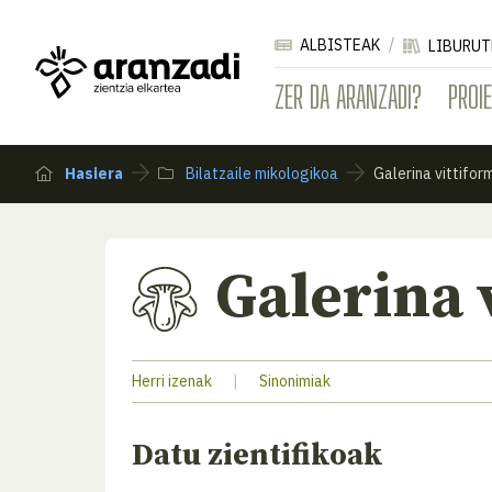
ALBISTEAK
LIBURUT
ZER DA ARANZADI?
PROI
Hasiera
Bilatzaile mikologikoa
Galerina vittifor
Galerina 
Herri izenak
|
Sinonimiak
Datu zientifikoak