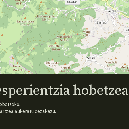
sperientzia hobetzea
hobetzeko.
hartzea aukeratu dezakezu.