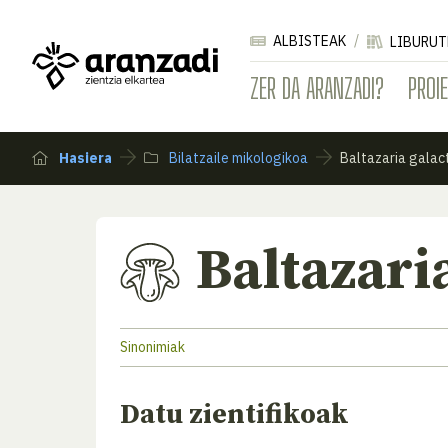
ALBISTEAK
LIBURUT
ZER DA ARANZADI?
PROI
Hasiera
Bilatzaile mikologikoa
Baltazaria galac
Baltazari
Sinonimiak
Datu zientifikoak