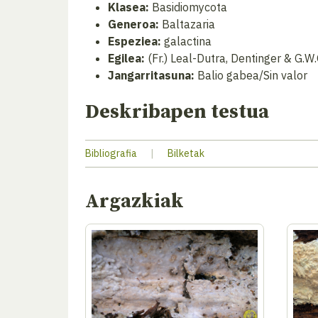
Klasea:
Basidiomycota
Generoa:
Baltazaria
Espeziea:
galactina
Egilea:
(Fr.) Leal-Dutra, Dentinger & G.W.
Jangarritasuna:
Balio gabea/Sin valor
Deskribapen testua
Bibliografia
|
Bilketak
Argazkiak