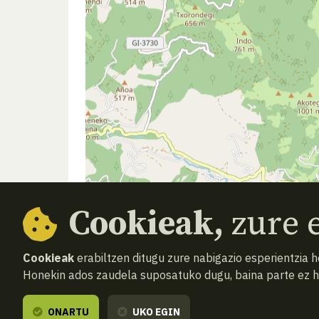
Cookieak,
zure e
Cookieak
erabiltzen ditugu zure nabigazio esperientzia 
Honekin ados zaudela suposatuko dugu, baina parte ez 
ONARTU
UKO EGIN