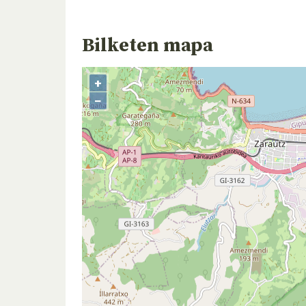
Bilketen mapa
+
−