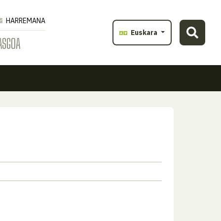
HARREMANA
Euskara
ASGOA