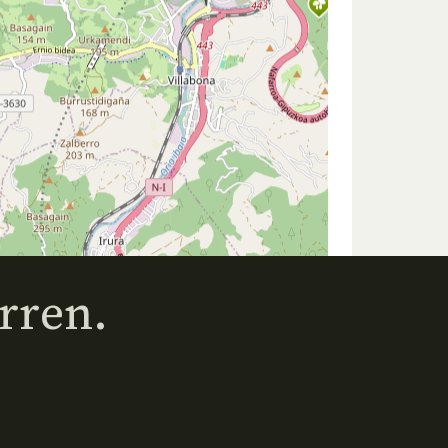
rren.