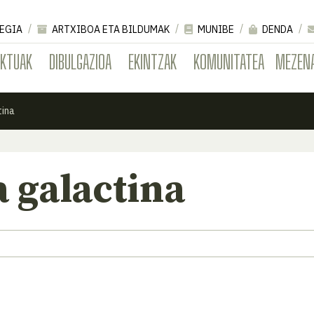
EGIA
ARTXIBOA ETA BILDUMAK
MUNIBE
DENDA
EKTUAK
DIBULGAZIOA
EKINTZAK
KOMUNITATEA
MEZEN
tina
a galactina