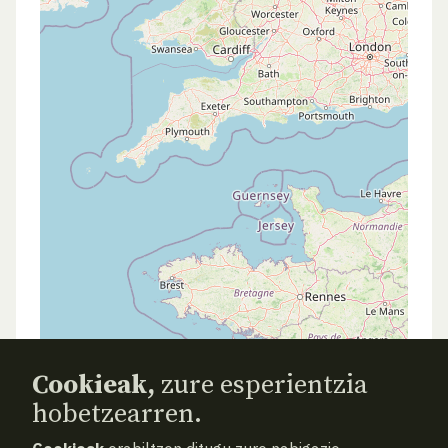
Cookieak,
zure esperientzia
hobetzearren.