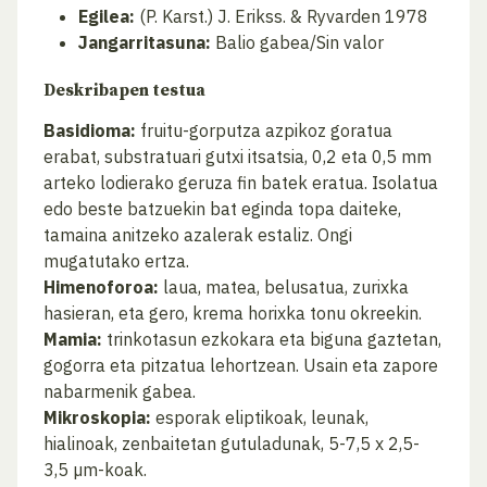
Egilea:
(P. Karst.) J. Erikss. & Ryvarden 1978
Jangarritasuna:
Balio gabea/Sin valor
Deskribapen testua
Basidioma:
fruitu-gorputza azpikoz goratua
erabat, substratuari gutxi itsatsia, 0,2 eta 0,5 mm
arteko lodierako geruza fin batek eratua. Isolatua
edo beste batzuekin bat eginda topa daiteke,
tamaina anitzeko azalerak estaliz. Ongi
mugatutako ertza.
Himenoforoa:
laua, matea, belusatua, zurixka
hasieran, eta gero, krema horixka tonu okreekin.
Mamia:
trinkotasun ezkokara eta biguna gaztetan,
gogorra eta pitzatua lehortzean. Usain eta zapore
nabarmenik gabea.
Mikroskopia:
esporak eliptikoak, leunak,
hialinoak, zenbaitetan gutuladunak, 5-7,5 x 2,5-
3,5 µm-koak.