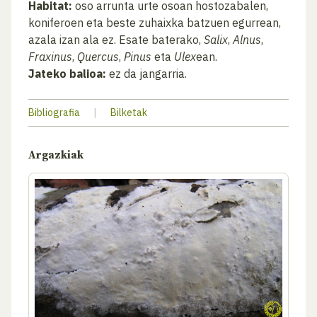
Habitat:
oso arrunta urte osoan hostozabalen,
koniferoen eta beste zuhaixka batzuen egurrean,
azala izan ala ez. Esate baterako,
Salix
,
Alnus
,
Fraxinus
,
Quercus
,
Pinus
eta
Ulex
ean.
Jateko balioa:
ez da jangarria.
Bibliografia
|
Bilketak
Argazkiak