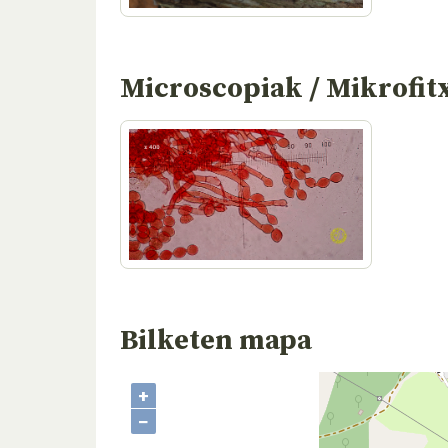
Microscopiak / Mikrofit
Bilketen mapa
+
−