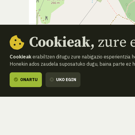
Cookieak,
zure e
Cookieak
erabiltzen ditugu zure nabigazio esperientzia 
Honekin ados zaudela suposatuko dugu, baina parte ez 
ONARTU
UKO EGIN