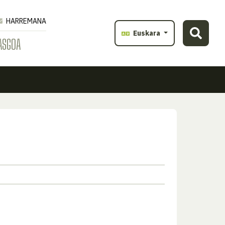
HARREMANA
Euskara
ASGOA