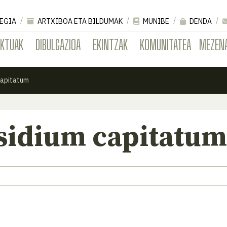
EGIA
ARTXIBOA ETA BILDUMAK
MUNIBE
DENDA
EKTUAK
DIBULGAZIOA
EKINTZAK
KOMUNITATEA
MEZEN
capitatum
sidium capitatum