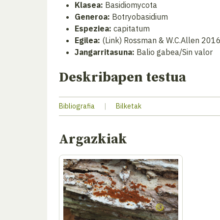
Klasea:
Basidiomycota
Generoa:
Botryobasidium
Espeziea:
capitatum
Egilea:
(Link) Rossman & W.C.Allen 201
Jangarritasuna:
Balio gabea/Sin valor
Deskribapen testua
Bibliografia
|
Bilketak
Argazkiak