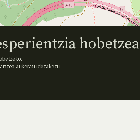
sperientzia hobetzea
hobetzeko.
hartzea aukeratu dezakezu.
ATZERA
BILATU BERRIZ (HUTSA)