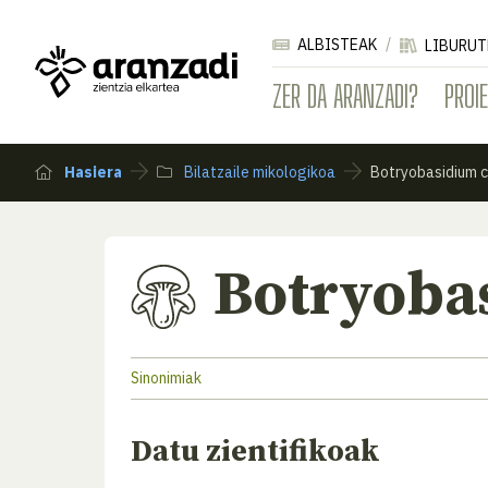
ALBISTEAK
LIBURUT
ZER DA ARANZADI?
PROI
Hasiera
Bilatzaile mikologikoa
Botryobasidium 
Botryoba
Sinonimiak
Datu zientifikoak