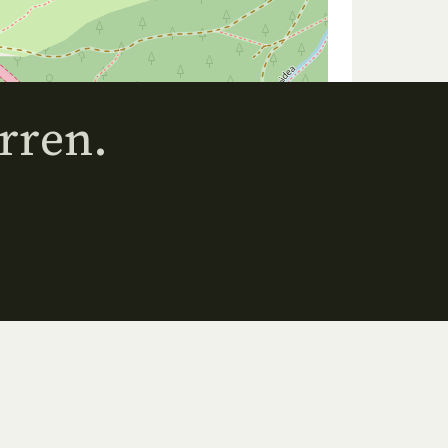
rren.