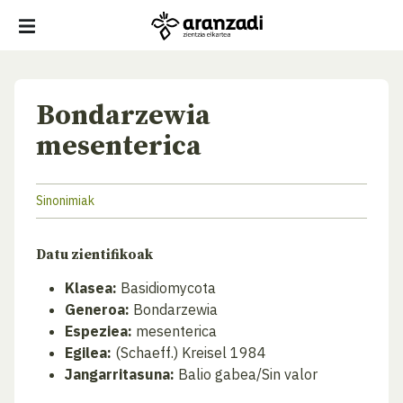
Bondarzewia
mesenterica
Sinonimiak
Datu zientifikoak
Klasea:
Basidiomycota
Generoa:
Bondarzewia
Espeziea:
mesenterica
Egilea:
(Schaeff.) Kreisel 1984
Jangarritasuna:
Balio gabea/Sin valor