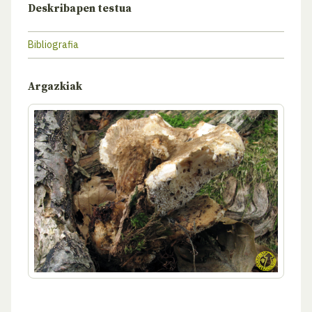
Deskribapen testua
Bibliografia
Argazkiak