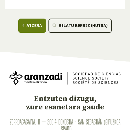
ATZERA
BILATU BERRIZ (HUTSA)
Entzuten dizugu,
zure esanetara gaude
ZORROAGAGAINA, 11 — 20014 DONOSTIA - SAN SEBASTIÁN (GIPUZKOA
· SPAIN)