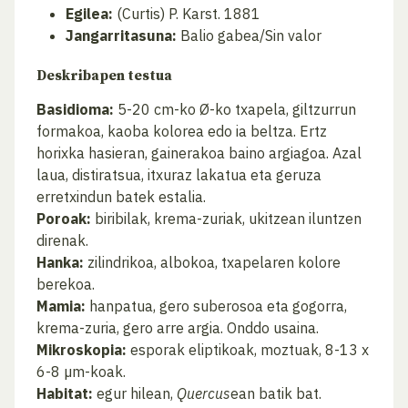
Egilea:
(Curtis) P. Karst. 1881
Jangarritasuna:
Balio gabea/Sin valor
Deskribapen testua
Basidioma:
5-20 cm-ko Ø-ko txapela, giltzurrun
formakoa, kaoba kolorea edo ia beltza. Ertz
horixka hasieran, gainerakoa baino argiagoa. Azal
laua, distiratsua, itxuraz lakatua eta geruza
erretxindun batek estalia.
Poroak:
biribilak, krema-zuriak, ukitzean iluntzen
direnak.
Hanka:
zilindrikoa, albokoa, txapelaren kolore
berekoa.
Mamia:
hanpatua, gero suberosoa eta gogorra,
krema-zuria, gero arre argia. Onddo usaina.
Mikroskopia:
esporak eliptikoak, moztuak, 8-13 x
6-8 µm-koak.
Habitat:
egur hilean,
Quercus
ean batik bat.