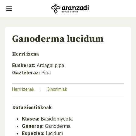
Ganoderma lucidum
Herri izena
Euskeraz:
Ardagai pipa
Gazteleraz:
Pipa
Herri izenak
|
Sinonimiak
Datu zientifikoak
Klasea:
Basidiomycota
Generoa:
Ganoderma
Espeziea:
lucidum