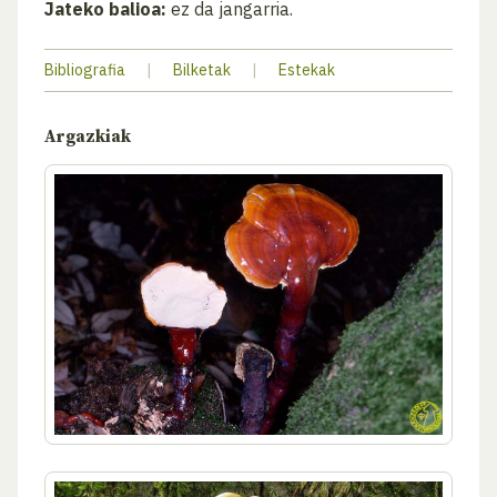
Jateko balioa:
ez da jangarria.
Bibliografia
|
Bilketak
|
Estekak
Argazkiak