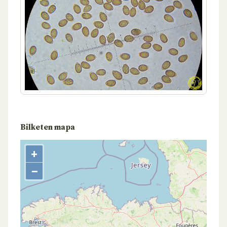
Bilketen mapa
+
−