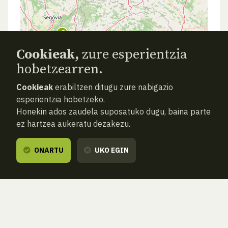
Cookieak,
zure esperientzia
hobetzearren.
Cookieak
erabiltzen ditugu zure nabigazio
esperientzia hobetzeko.
Honekin ados zaudela suposatuko dugu, baina parte
ez hartzea aukeratu dezakezu.
ONARTU
UKO EGIN